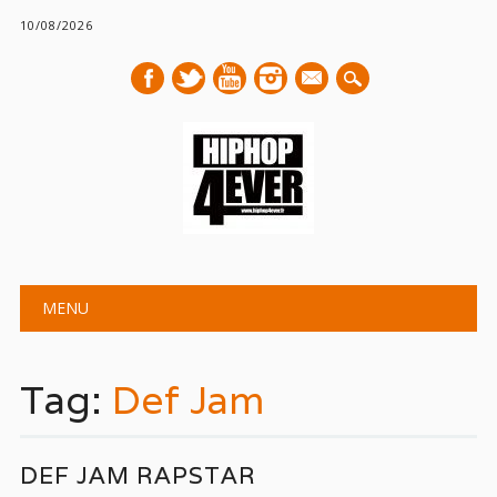
10/08/2026
mail
Main menu
Skip
MENU
to
content
Tag:
Def Jam
DEF JAM RAPSTAR