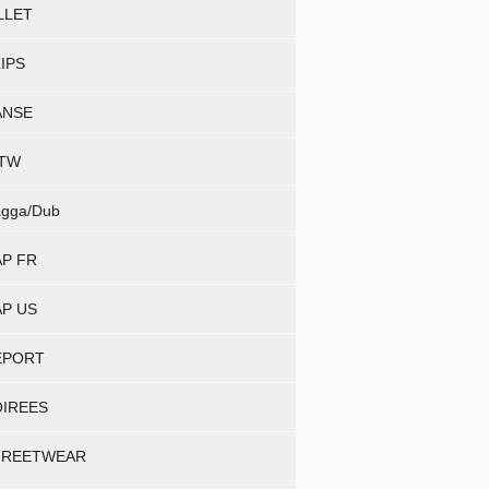
LLET
IPS
ANSE
NTW
gga/Dub
P FR
P US
EPORT
OIREES
TREETWEAR