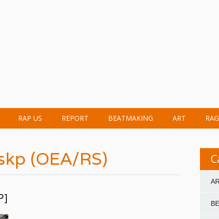
RAP US
REPORT
BEATMAKING
ART
RAG
skp (OEA/RS)
C
A
P]
B