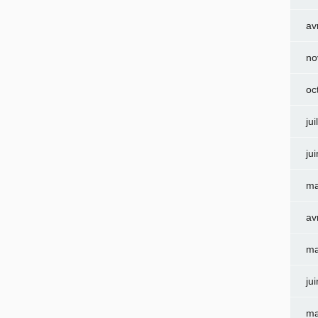
av
no
oc
jui
ju
ma
av
ma
ju
ma