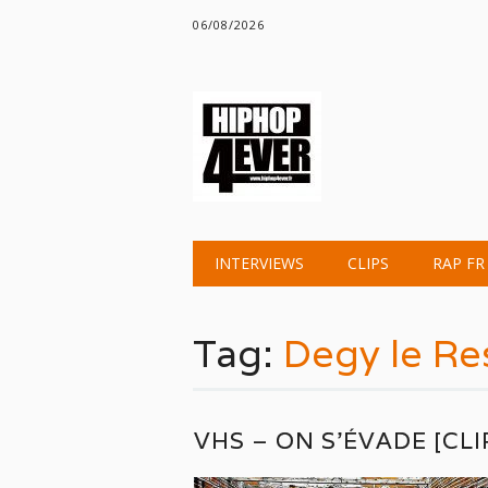
06/08/2026
Main menu
Skip
INTERVIEWS
CLIPS
RAP FR
to
content
Tag:
Degy le Re
VHS – ON S’ÉVADE [CLI