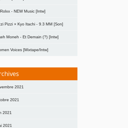
 Rolxx - NEW Music [Intw]
zzi Pizzi × Kyo Itachi - 9.3 MM [Son]
geh Moneh - Et Demain (?) [Intw]
men Voices [Mixtape/Intw]
rchives
vembre 2021
tobre 2021
in 2021
i 2021