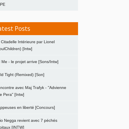
APE
atest Posts
 Citadelle Intérieure par Lionel
oulChildren) [Intw]
ll Me - le projet arrive [Sons/Intw]
ld Tight (Remixed) [Son]
ncontre avec Maj Trafyk - "Advienne
e Pera" [Intw]
ppeuses en liberté [Concours]
io Negga revient avec 7 péchés
pitaux [INTW]