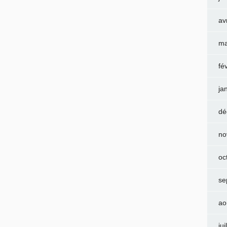
av
ma
fé
ja
dé
no
oc
se
ao
jui