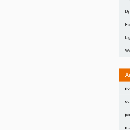
Dj
Fi
Li
Wo
A
no
oc
ju
ma