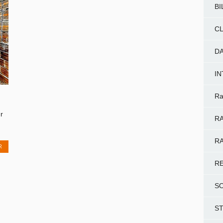
BI
CL
D
I
Ra
r
RA
RA
R
R
S
S