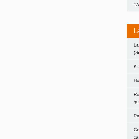
T
L
La
(S
Ki
Ho
Re
qu
Ra
Gr
ca