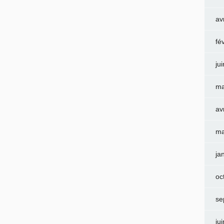
av
fé
ju
ma
av
ma
ja
oc
se
ju