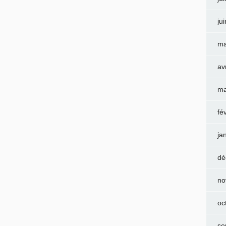
ju
ma
av
ma
fé
ja
dé
no
oc
se