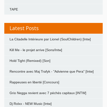
TAPE
Latest Posts
La Citadelle Intérieure par Lionel (SoulChildren) [Intw]
Kill Me - le projet arrive [Sons/Intw]
Hold Tight (Remixed) [Son]
Rencontre avec Maj Trafyk - "Advienne que Pera" [Intw]
Rappeuses en liberté [Concours]
Grio Negga revient avec 7 péchés capitaux [INTW]
Dj Rolxx - NEW Music [Intw]