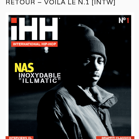
RETOUR – VOILA LE N.1 [INTW]