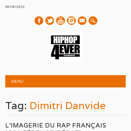
08/08/2026
mail
Main menu
Skip
MENU
to
content
Tag:
Dimitri Danvide
L’IMAGERIE DU RAP FRANÇAIS