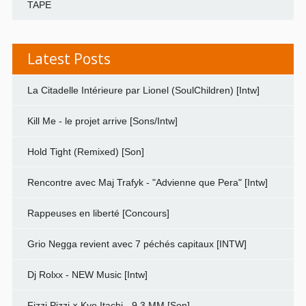
TAPE
Latest Posts
La Citadelle Intérieure par Lionel (SoulChildren) [Intw]
Kill Me - le projet arrive [Sons/Intw]
Hold Tight (Remixed) [Son]
Rencontre avec Maj Trafyk - "Advienne que Pera" [Intw]
Rappeuses en liberté [Concours]
Grio Negga revient avec 7 péchés capitaux [INTW]
Dj Rolxx - NEW Music [Intw]
Fizzi Pizzi × Kyo Itachi - 9.3 MM [Son]