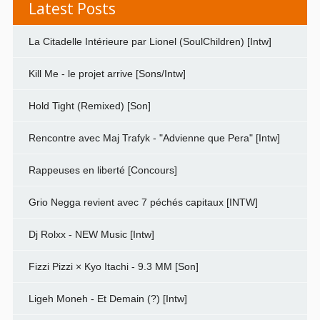
Latest Posts
La Citadelle Intérieure par Lionel (SoulChildren) [Intw]
Kill Me - le projet arrive [Sons/Intw]
Hold Tight (Remixed) [Son]
Rencontre avec Maj Trafyk - "Advienne que Pera" [Intw]
Rappeuses en liberté [Concours]
Grio Negga revient avec 7 péchés capitaux [INTW]
Dj Rolxx - NEW Music [Intw]
Fizzi Pizzi × Kyo Itachi - 9.3 MM [Son]
Ligeh Moneh - Et Demain (?) [Intw]