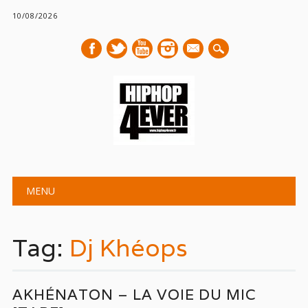
10/08/2026
mail
Main menu
Skip
MENU
to
content
Tag:
Dj Khéops
AKHÉNATON – LA VOIE DU MIC