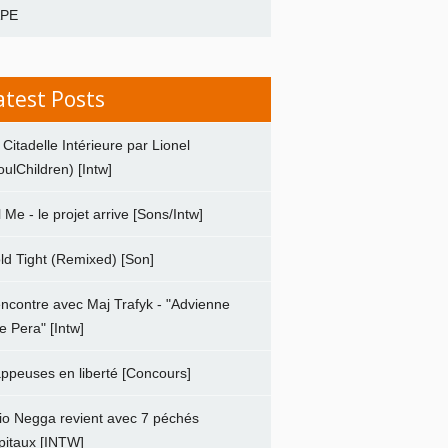
APE
atest Posts
 Citadelle Intérieure par Lionel
oulChildren) [Intw]
ll Me - le projet arrive [Sons/Intw]
ld Tight (Remixed) [Son]
ncontre avec Maj Trafyk - "Advienne
e Pera" [Intw]
ppeuses en liberté [Concours]
io Negga revient avec 7 péchés
pitaux [INTW]