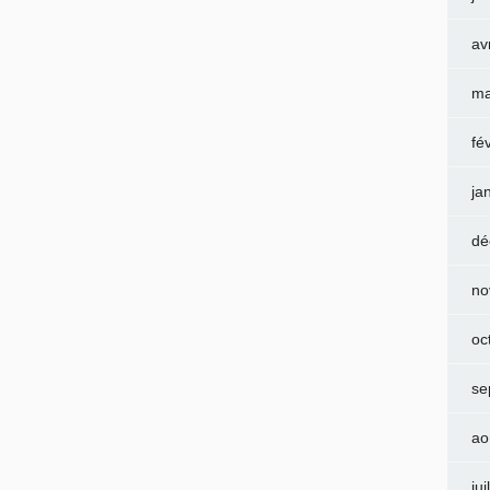
av
ma
fé
ja
dé
no
oc
se
ao
jui