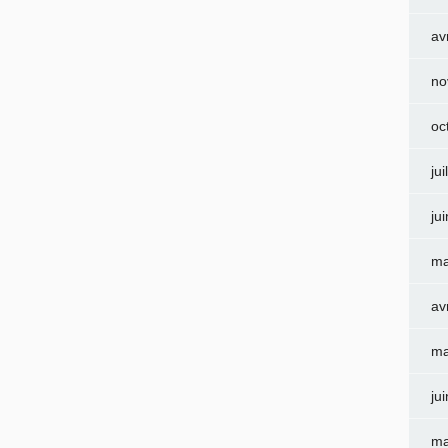
av
no
oc
jui
ju
ma
av
ma
ju
ma