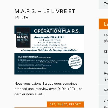
T
M.A.R.S. – LE LIVRE ET
PLUS
L
La
(S
Ki
Ho
Re
qu
Nous vous avions il a quelques semaines
proposé une interview avec Dj Djel (FF) – ce
Ra
dernier nous avait...
Gr
ART
,
BILLET
,
REPORT
ca