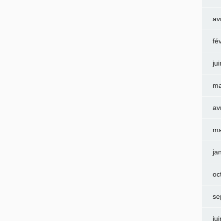
av
fé
ju
ma
av
ma
ja
oc
se
ju