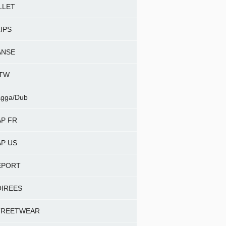
LLET
IPS
ANSE
NTW
gga/Dub
P FR
P US
EPORT
OIREES
TREETWEAR