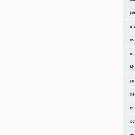
ju
ma
av
ma
fé
ja
dé
no
oc
se