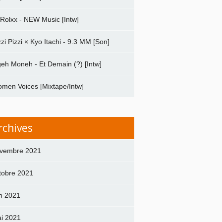
 Rolxx - NEW Music [Intw]
zzi Pizzi × Kyo Itachi - 9.3 MM [Son]
geh Moneh - Et Demain (?) [Intw]
men Voices [Mixtape/Intw]
rchives
vembre 2021
tobre 2021
in 2021
i 2021