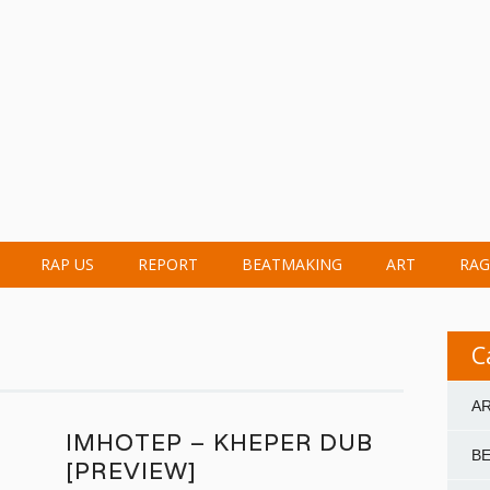
RAP US
REPORT
BEATMAKING
ART
RAG
C
A
IMHOTEP – KHEPER DUB
B
[PREVIEW]