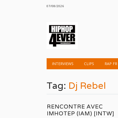
07/08/2026
Main menu
Skip
INTERVIEWS
CLIPS
RAP FR
to
content
Tag:
Dj Rebel
RENCONTRE AVEC
IMHOTEP (IAM) [INTW]