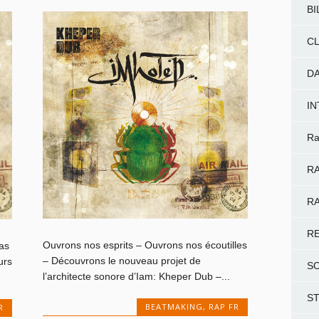
BI
CL
D
I
Ra
RA
RA
R
Ouvrons nos esprits – Ouvrons nos écoutilles
as
– Découvrons le nouveau projet de
urs
S
l’architecte sonore d’Iam: Kheper Dub –...
S
BEATMAKING
,
RAP FR
R