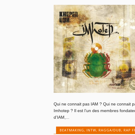
Qui ne connait pas IAM ? Qui ne connait p
Imhotep ? Il est l’un des membres fondate
d’IAM,...
BEATMAKING
,
INTW
,
RAGGA/DUB
,
RAP F