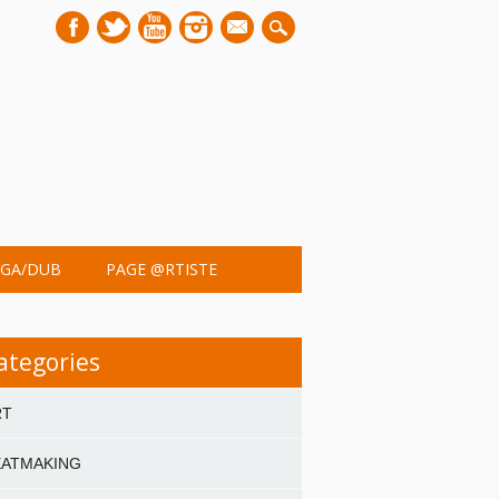
mail
GA/DUB
PAGE @RTISTE
ategories
RT
EATMAKING