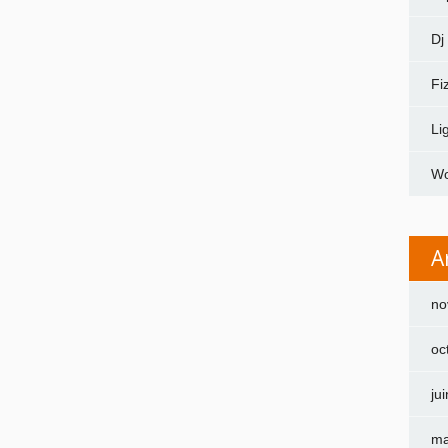
Dj
Fi
Li
Wo
A
no
oc
ju
ma