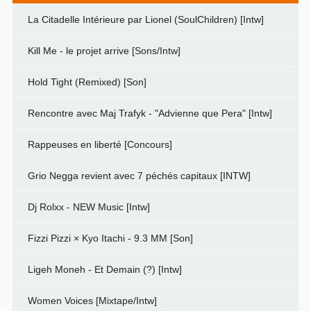
La Citadelle Intérieure par Lionel (SoulChildren) [Intw]
Kill Me - le projet arrive [Sons/Intw]
Hold Tight (Remixed) [Son]
Rencontre avec Maj Trafyk - "Advienne que Pera" [Intw]
Rappeuses en liberté [Concours]
Grio Negga revient avec 7 péchés capitaux [INTW]
Dj Rolxx - NEW Music [Intw]
Fizzi Pizzi × Kyo Itachi - 9.3 MM [Son]
Ligeh Moneh - Et Demain (?) [Intw]
Women Voices [Mixtape/Intw]