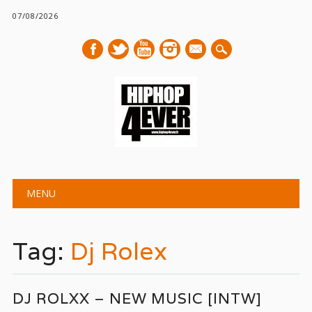
07/08/2026
mail
Main menu
Skip
MENU
to
content
Tag:
Dj Rolex
DJ ROLXX – NEW MUSIC [INTW]