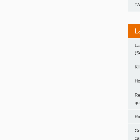
T
L
La
(S
Ki
Ho
Re
qu
Ra
Gr
ca