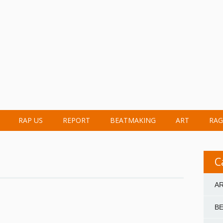
RAP US
REPORT
BEATMAKING
ART
RAG
C
A
B