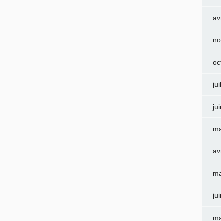
av
no
oc
jui
ju
ma
av
ma
ju
ma