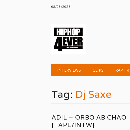
08/08/2026
Main menu
Skip
INTERVIEWS
CLIPS
RAP FR
to
content
Tag:
Dj Saxe
ADIL – ORBO AB CHAO
[TAPE/INTW]