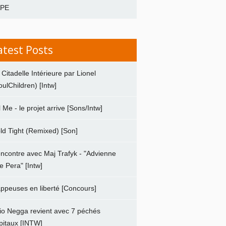
APE
atest Posts
 Citadelle Intérieure par Lionel
oulChildren) [Intw]
ll Me - le projet arrive [Sons/Intw]
ld Tight (Remixed) [Son]
ncontre avec Maj Trafyk - "Advienne
e Pera" [Intw]
ppeuses en liberté [Concours]
io Negga revient avec 7 péchés
pitaux [INTW]