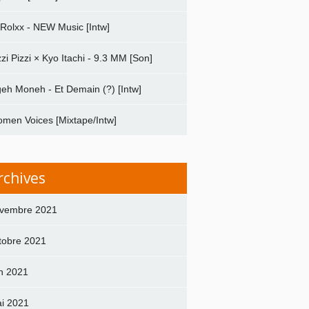
 Rolxx - NEW Music [Intw]
zzi Pizzi × Kyo Itachi - 9.3 MM [Son]
geh Moneh - Et Demain (?) [Intw]
men Voices [Mixtape/Intw]
rchives
vembre 2021
tobre 2021
in 2021
i 2021