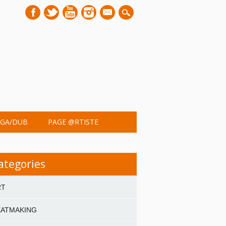
mail
GA/DUB
PAGE @RTISTE
ategories
RT
EATMAKING