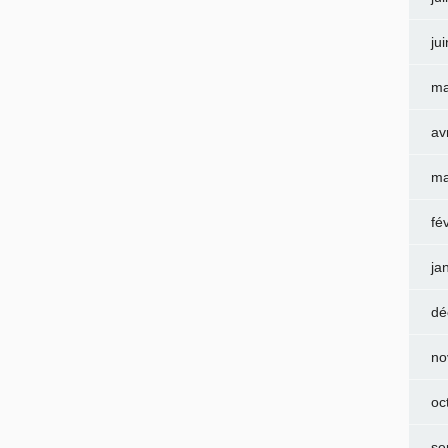
ju
ma
av
ma
fé
ja
dé
no
oc
se