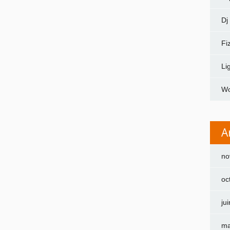
Dj
Fi
Li
Wo
A
no
oc
ju
ma