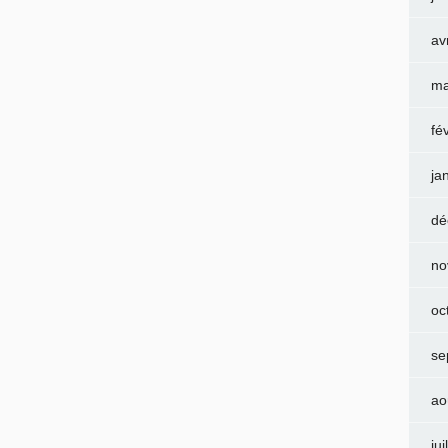
av
ma
fé
ja
dé
no
oc
se
ao
jui