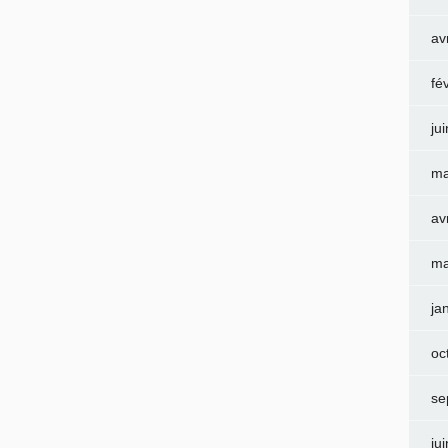
av
fé
ju
ma
av
ma
ja
oc
se
ju