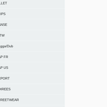
LLET
IPS
ANSE
NTW
gga/Dub
P FR
P US
EPORT
OIREES
TREETWEAR