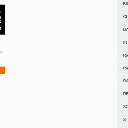
BI
CL
D
I
u
Ra
RA
E
RA
R
S
S