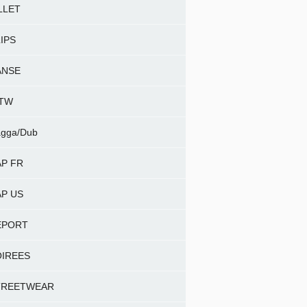
LLET
IPS
ANSE
NTW
gga/Dub
P FR
P US
EPORT
OIREES
TREETWEAR