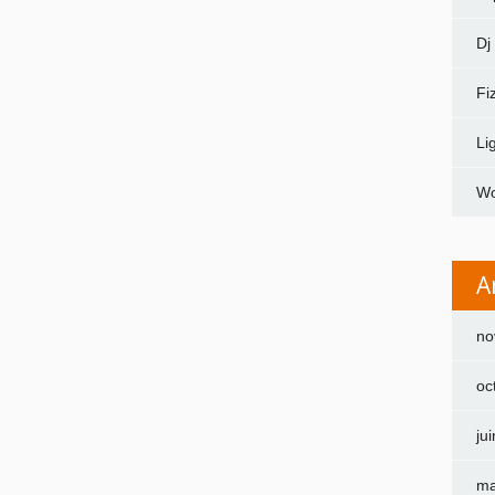
Dj
Fi
Li
Wo
A
no
oc
ju
ma