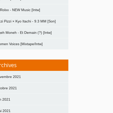
 Rolxx - NEW Music [Intw]
zzi Pizzi × Kyo Itachi - 9.3 MM [Son]
geh Moneh - Et Demain (?) [Intw]
men Voices [Mixtape/Intw]
rchives
vembre 2021
tobre 2021
in 2021
i 2021