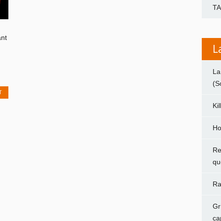
T
ant
L
La
(S
T
Ki
Ho
Re
qu
Ra
Gr
ca