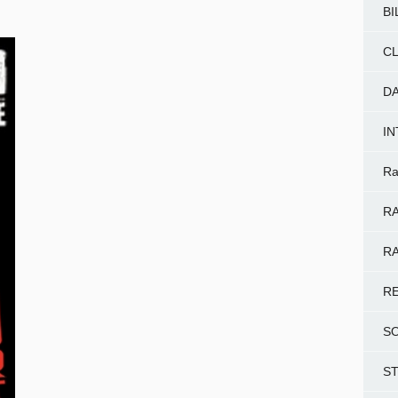
BI
CL
D
I
Ra
RA
RA
R
S
S