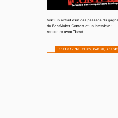
Voici un extrait d’un des passage du gagn
du BeatMaker Contest et un interview :
rencontre avec Tismé …
BEATMAKING
,
CLIPS
,
RAP FR
,
REPOR