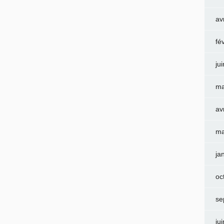
av
fé
ju
ma
av
ma
ja
oc
se
ju