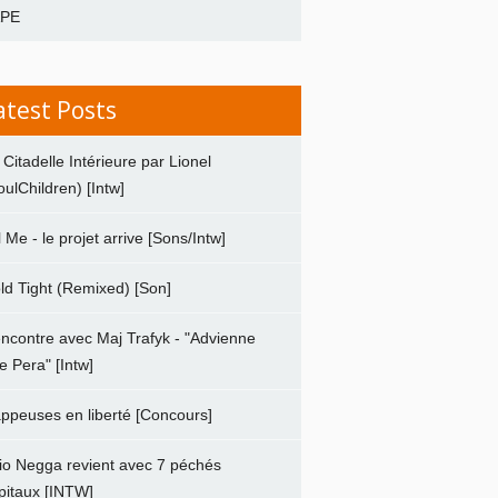
APE
atest Posts
 Citadelle Intérieure par Lionel
oulChildren) [Intw]
ll Me - le projet arrive [Sons/Intw]
ld Tight (Remixed) [Son]
ncontre avec Maj Trafyk - "Advienne
e Pera" [Intw]
ppeuses en liberté [Concours]
io Negga revient avec 7 péchés
pitaux [INTW]