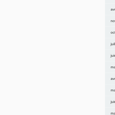
av
no
oc
jui
ju
ma
av
ma
ju
ma