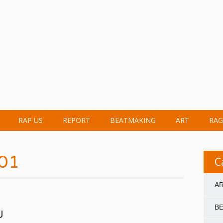
RAP US
REPORT
BEATMAKING
ART
RAG
101
C
A
B
U