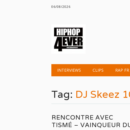
06/08/2026
Main menu
Skip
INTERVIEWS
CLIPS
RAP FR
to
content
Tag:
DJ Skeez 
RENCONTRE AVEC
TISMÉ – VAINQUEUR D