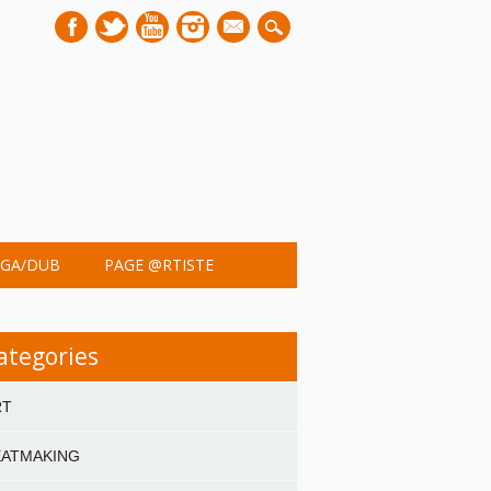
mail
GA/DUB
PAGE @RTISTE
ategories
RT
EATMAKING