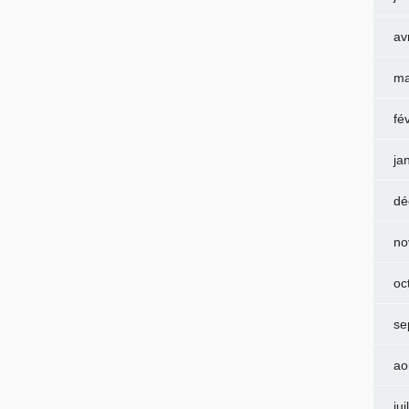
av
ma
fé
ja
dé
no
oc
se
ao
jui