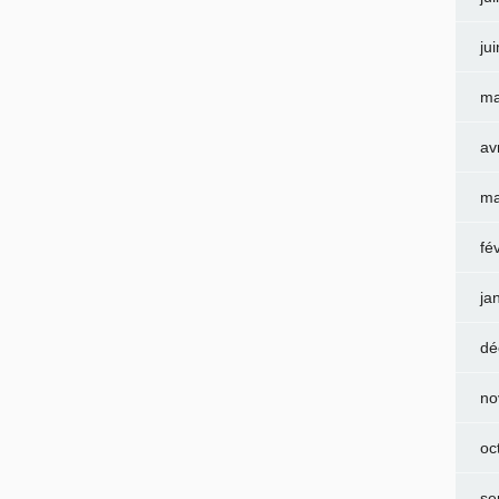
ju
ma
av
ma
fé
ja
dé
no
oc
se