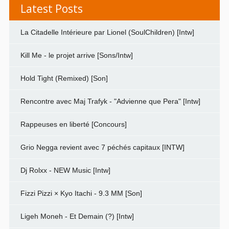
Latest Posts
La Citadelle Intérieure par Lionel (SoulChildren) [Intw]
Kill Me - le projet arrive [Sons/Intw]
Hold Tight (Remixed) [Son]
Rencontre avec Maj Trafyk - "Advienne que Pera" [Intw]
Rappeuses en liberté [Concours]
Grio Negga revient avec 7 péchés capitaux [INTW]
Dj Rolxx - NEW Music [Intw]
Fizzi Pizzi × Kyo Itachi - 9.3 MM [Son]
Ligeh Moneh - Et Demain (?) [Intw]