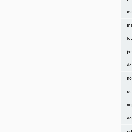
av
ma
fé
ja
dé
no
oc
se
ao
jui