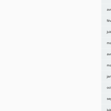
av
fé
ju
ma
av
ma
ja
oc
se
ju