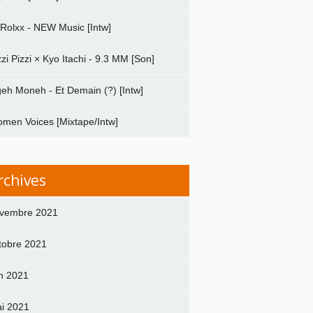
 Rolxx - NEW Music [Intw]
zzi Pizzi × Kyo Itachi - 9.3 MM [Son]
geh Moneh - Et Demain (?) [Intw]
men Voices [Mixtape/Intw]
rchives
vembre 2021
tobre 2021
in 2021
i 2021