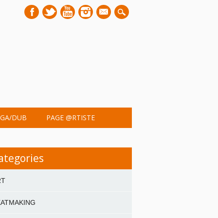
mail
GA/DUB
PAGE @RTISTE
ategories
RT
EATMAKING