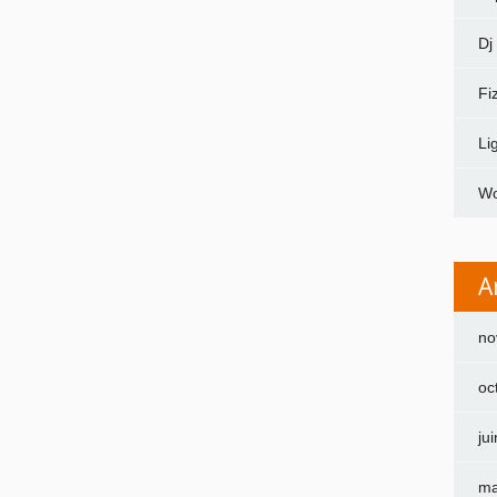
Dj
Fi
Li
Wo
A
no
oc
ju
ma