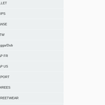
LLET
IPS
ANSE
NTW
gga/Dub
P FR
P US
EPORT
OIREES
TREETWEAR