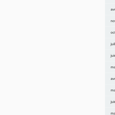
av
no
oc
jui
ju
ma
av
ma
ju
ma