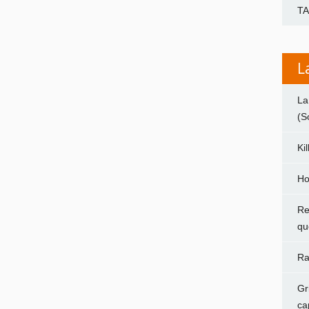
T
L
La
(S
Ki
Ho
Re
qu
Ra
Gr
ca