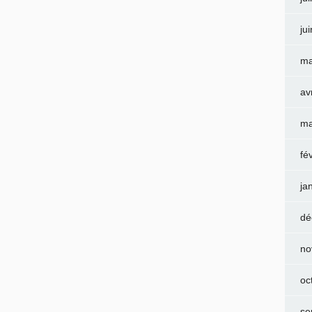
ju
ma
av
ma
fé
ja
dé
no
oc
se