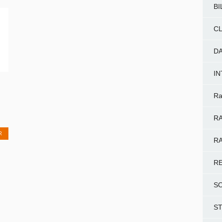
BI
CL
D
I
Ra
RA
R
RA
R
S
S