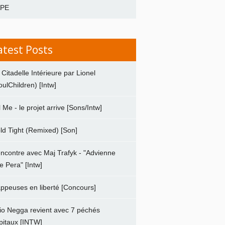
APE
atest Posts
 Citadelle Intérieure par Lionel
oulChildren) [Intw]
ll Me - le projet arrive [Sons/Intw]
ld Tight (Remixed) [Son]
ncontre avec Maj Trafyk - "Advienne
e Pera" [Intw]
ppeuses en liberté [Concours]
io Negga revient avec 7 péchés
pitaux [INTW]