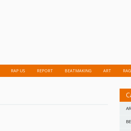
RAP US
REPORT
BEATMAKING
ART
RAG
C
A
B