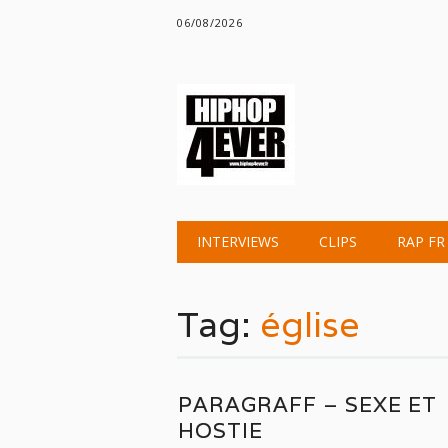
06/08/2026
Main menu
Skip
INTERVIEWS
CLIPS
RAP FR
to
content
Tag:
église
PARAGRAFF – SEXE ET
HOSTIE