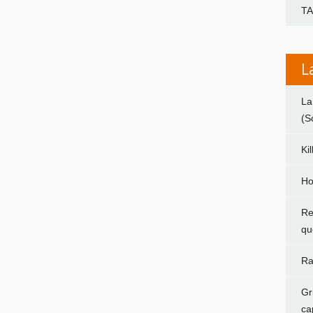
T
L
La
(S
Ki
Ho
Re
qu
Ra
Gr
ca