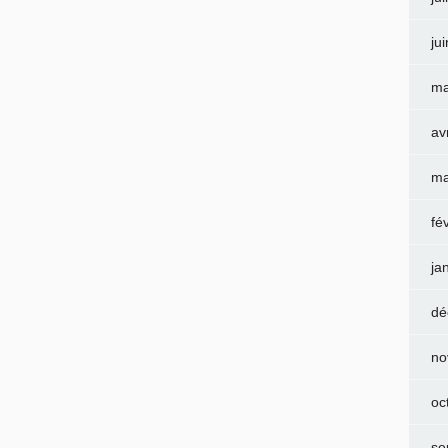
ju
ma
av
ma
fé
ja
dé
no
oc
se