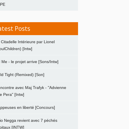
APE
atest Posts
 Citadelle Intérieure par Lionel
oulChildren) [Intw]
ll Me - le projet arrive [Sons/Intw]
ld Tight (Remixed) [Son]
ncontre avec Maj Trafyk - "Advienne
e Pera" [Intw]
ppeuses en liberté [Concours]
io Negga revient avec 7 péchés
pitaux [INTW]