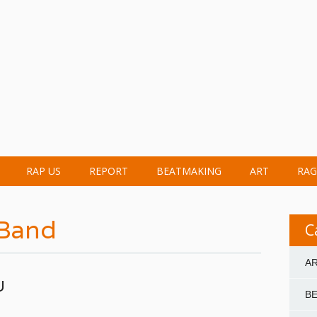
RAP US
REPORT
BEATMAKING
ART
RAG
 Band
C
A
U
B