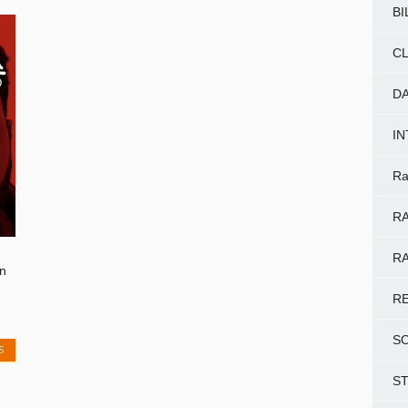
BI
CL
D
I
Ra
RA
RA
n
R
S
S
S