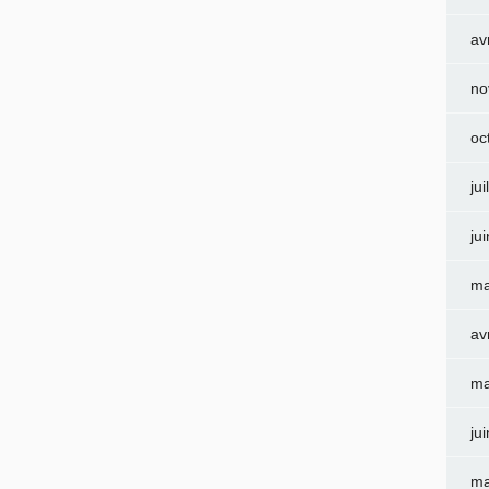
av
no
oc
jui
ju
ma
av
ma
ju
ma