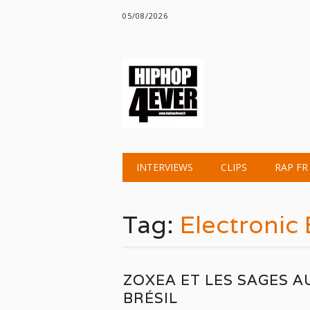
05/08/2026
Main menu
Skip
INTERVIEWS
CLIPS
RAP FR
to
content
Tag:
Electronic
ZOXEA ET LES SAGES A
BRÉSIL