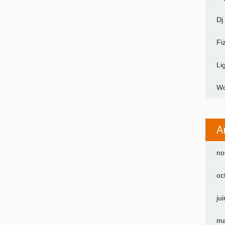
Dj
Fi
Li
Wo
A
no
oc
ju
ma