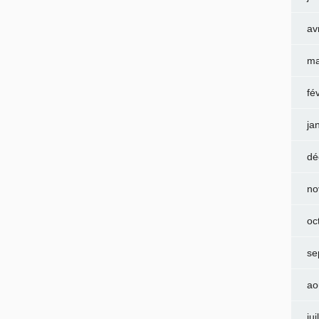
av
ma
fé
ja
dé
no
oc
se
ao
jui