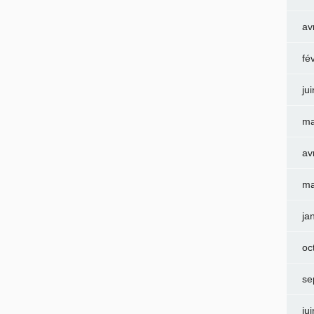
av
fé
ju
ma
av
ma
ja
oc
se
ju