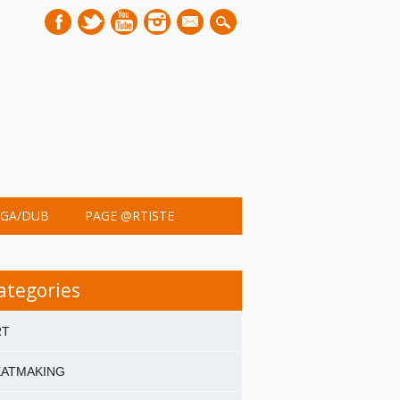
mail
GA/DUB
PAGE @RTISTE
ategories
RT
EATMAKING