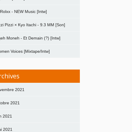
 Rolxx - NEW Music [Intw]
zzi Pizzi × Kyo Itachi - 9.3 MM [Son]
geh Moneh - Et Demain (?) [Intw]
men Voices [Mixtape/Intw]
rchives
vembre 2021
tobre 2021
in 2021
i 2021