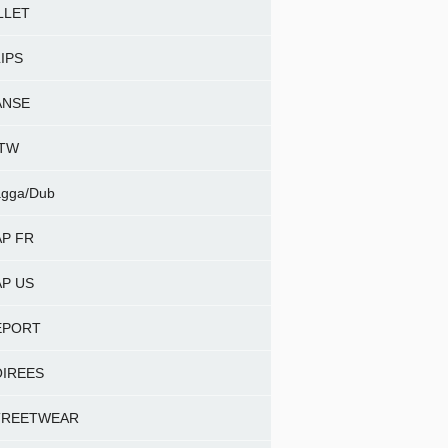
LLET
IPS
ANSE
NTW
gga/Dub
P FR
P US
EPORT
OIREES
TREETWEAR