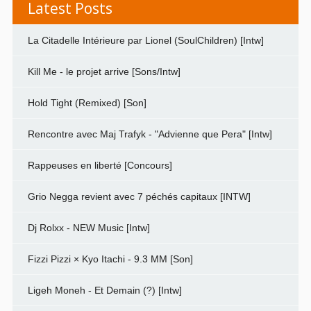
Latest Posts
La Citadelle Intérieure par Lionel (SoulChildren) [Intw]
Kill Me - le projet arrive [Sons/Intw]
Hold Tight (Remixed) [Son]
Rencontre avec Maj Trafyk - "Advienne que Pera" [Intw]
Rappeuses en liberté [Concours]
Grio Negga revient avec 7 péchés capitaux [INTW]
Dj Rolxx - NEW Music [Intw]
Fizzi Pizzi × Kyo Itachi - 9.3 MM [Son]
Ligeh Moneh - Et Demain (?) [Intw]