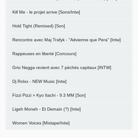
Kill Me - le projet arrive [Sons/Intw]
Hold Tight (Remixed) [Son]
Rencontre avec Maj Trafyk - "Advienne que Pera" [Intw]
Rappeuses en liberté [Concours]
Grio Negga revient avec 7 péchés capitaux [INTW]
Dj Rolxx - NEW Music [Intw]
Fizzi Pizzi × Kyo Itachi - 9.3 MM [Son]
Ligeh Moneh - Et Demain (?) [Intw]
Women Voices [Mixtape/Intw]