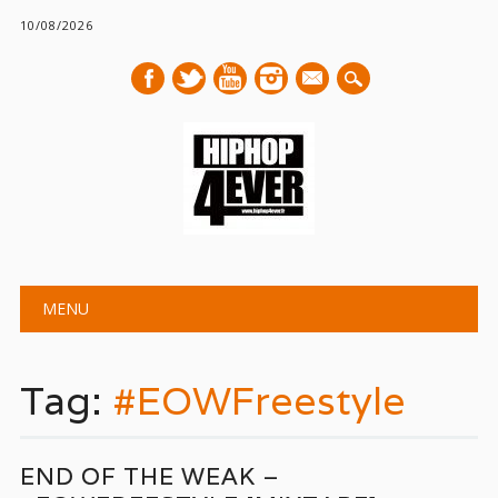
10/08/2026
mail
Main menu
Skip
MENU
to
content
Tag:
#EOWFreestyle
END OF THE WEAK –