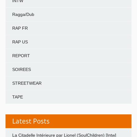
INTW
Ragga/Dub
RAP FR
RAP US
REPORT
SOIREES
STREETWEAR
TAPE
Latest Posts
La Citadelle Intérieure par Lionel (SoulChildren) [Intw]