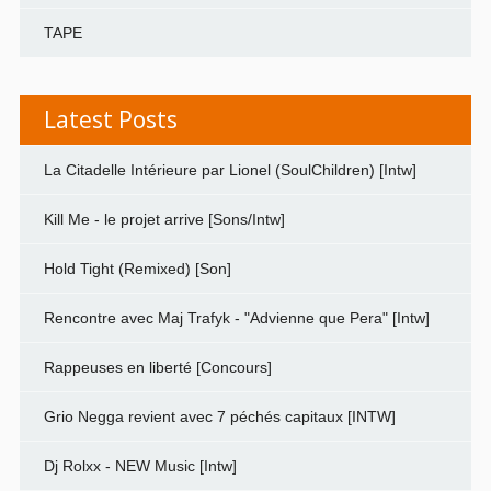
TAPE
Latest Posts
La Citadelle Intérieure par Lionel (SoulChildren) [Intw]
Kill Me - le projet arrive [Sons/Intw]
Hold Tight (Remixed) [Son]
Rencontre avec Maj Trafyk - "Advienne que Pera" [Intw]
Rappeuses en liberté [Concours]
Grio Negga revient avec 7 péchés capitaux [INTW]
Dj Rolxx - NEW Music [Intw]