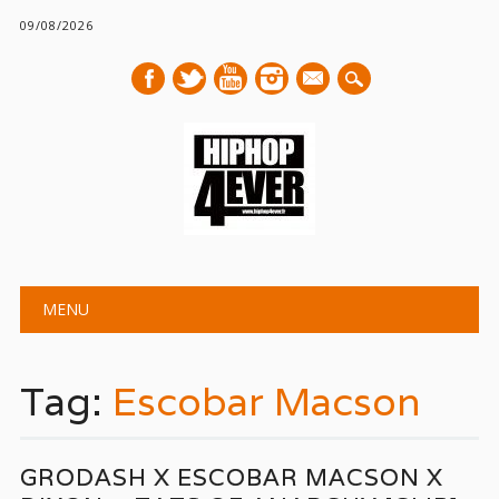
09/08/2026
mail
Main menu
Skip
MENU
to
content
Tag:
Escobar Macson
GRODASH X ESCOBAR MACSON X