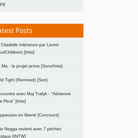
APE
atest Posts
 Citadelle Intérieure par Lionel
oulChildren) [Intw]
ll Me - le projet arrive [Sons/Intw]
ld Tight (Remixed) [Son]
ncontre avec Maj Trafyk - "Advienne
e Pera" [Intw]
ppeuses en liberté [Concours]
io Negga revient avec 7 péchés
pitaux [INTW]