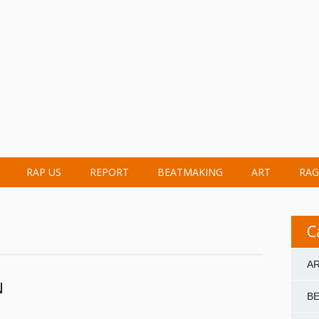
RAP US
REPORT
BEATMAKING
ART
RAG
C
A
N
B