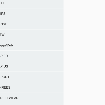
LLET
IPS
ANSE
NTW
gga/Dub
P FR
P US
EPORT
OIREES
TREETWEAR