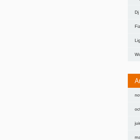
Dj
Fi
Li
Wo
A
no
oc
ju
ma