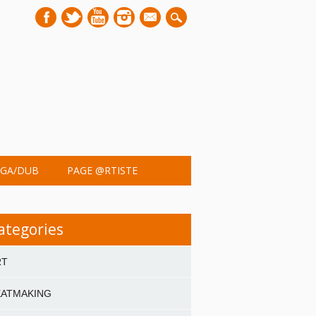
mail
GA/DUB
PAGE @RTISTE
ategories
RT
EATMAKING