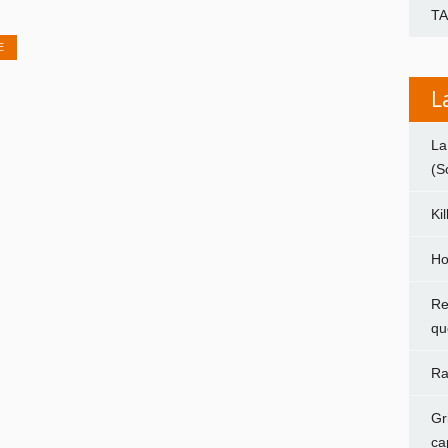
T
E
L
La
(S
Ki
Ho
Re
qu
Ra
Gr
ca