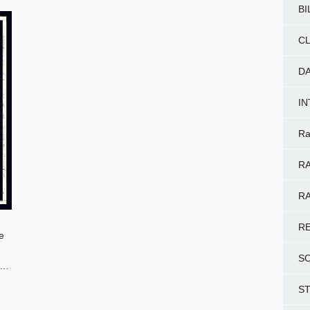
BI
CL
D
I
Ra
RA
RA
R
e
S
 …
S