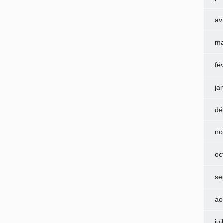
av
ma
fé
ja
dé
no
oc
se
ao
jui