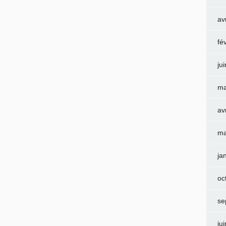
av
fé
ju
ma
av
ma
ja
oc
se
ju