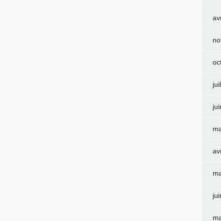
av
no
oc
jui
ju
ma
av
ma
ju
ma