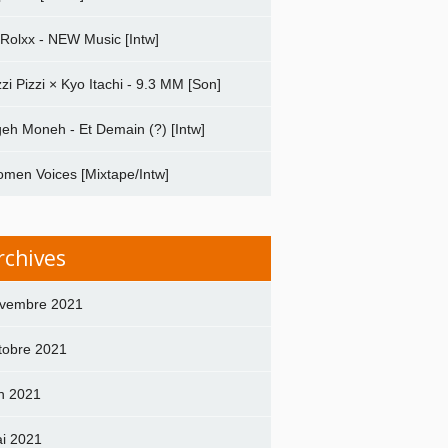
 Rolxx - NEW Music [Intw]
zzi Pizzi × Kyo Itachi - 9.3 MM [Son]
geh Moneh - Et Demain (?) [Intw]
men Voices [Mixtape/Intw]
rchives
vembre 2021
tobre 2021
in 2021
i 2021