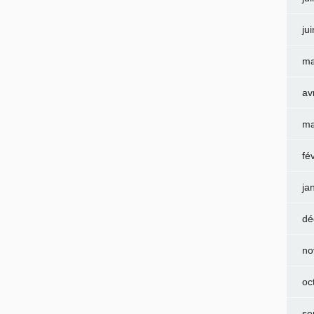
ju
ma
av
ma
fé
ja
dé
no
oc
se