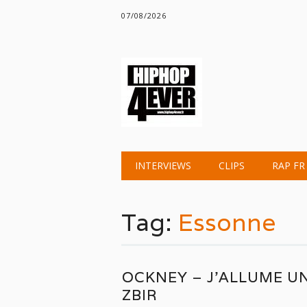
07/08/2026
Main menu
Skip
INTERVIEWS
CLIPS
RAP FR
to
content
Tag:
Essonne
OCKNEY – J’ALLUME U
ZBIR