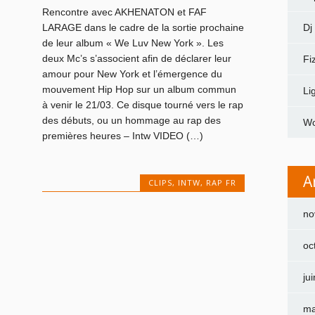
Rencontre avec AKHENATON et FAF
Dj
LARAGE dans le cadre de la sortie prochaine
de leur album « We Luv New York ». Les
deux Mc’s s’associent afin de déclarer leur
Fi
amour pour New York et l’émergence du
mouvement Hip Hop sur un album commun
Li
à venir le 21/03. Ce disque tourné vers le rap
des débuts, ou un hommage au rap des
Wo
premières heures – Intw VIDEO (…)
A
CLIPS
,
INTW
,
RAP FR
no
oc
ju
ma