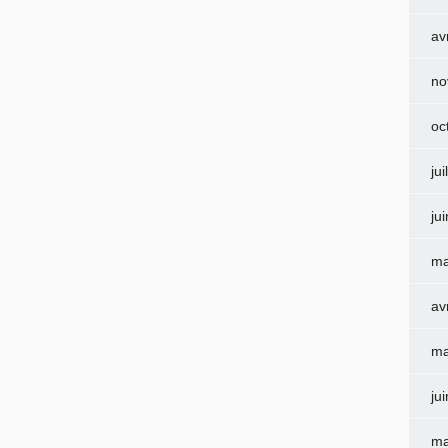
av
no
oc
jui
ju
ma
av
ma
ju
ma