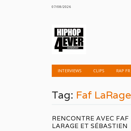
07/08/2026
Main menu
Skip
INTERVIEWS
CLIPS
RAP FR
to
content
Tag:
Faf LaRag
RENCONTRE AVEC FAF
LARAGE ET SÉBASTIEN