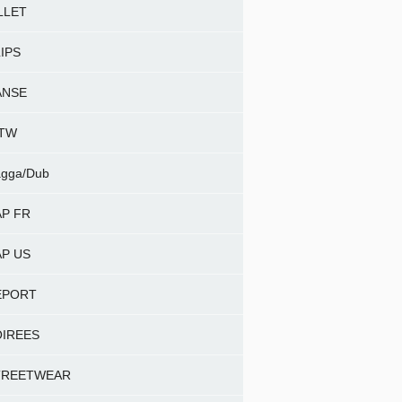
LLET
IPS
ANSE
NTW
gga/Dub
P FR
P US
EPORT
OIREES
TREETWEAR