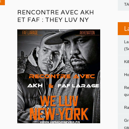
R
T
RENCONTRE AVEC AKH
ET FAF : THEY LUV NY
L
La
(S
Ki
Ho
Re
qu
Ra
Gr
ca