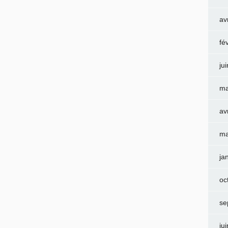
av
fé
ju
ma
av
ma
ja
oc
se
ju