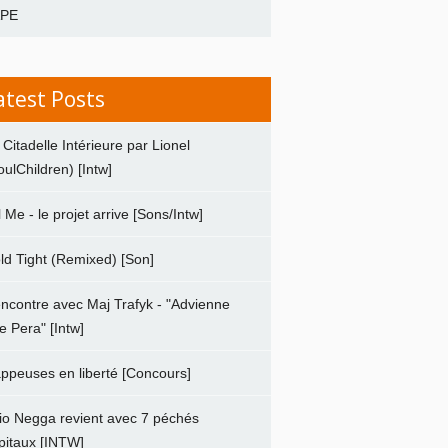
APE
atest Posts
 Citadelle Intérieure par Lionel
oulChildren) [Intw]
ll Me - le projet arrive [Sons/Intw]
ld Tight (Remixed) [Son]
ncontre avec Maj Trafyk - "Advienne
e Pera" [Intw]
ppeuses en liberté [Concours]
io Negga revient avec 7 péchés
pitaux [INTW]