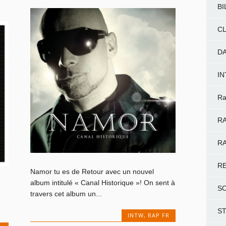
BI
CL
D
I
Ra
RA
RA
R
Namor tu es de Retour avec un nouvel
album intitulé « Canal Historique »! On sent à
S
travers cet album un...
S
INTW
,
RAP FR