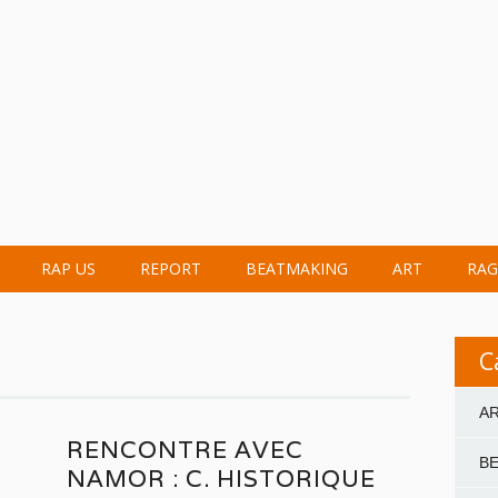
RAP US
REPORT
BEATMAKING
ART
RAG
e
C
A
RENCONTRE AVEC
B
NAMOR : C. HISTORIQUE