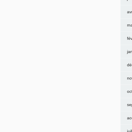
av
ma
fé
ja
dé
no
oc
se
ao
jui