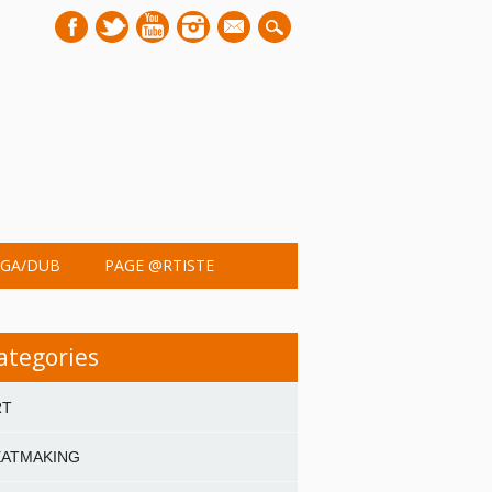
mail
GA/DUB
PAGE @RTISTE
ategories
RT
EATMAKING