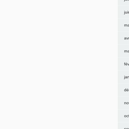
ju
ma
av
ma
fé
ja
dé
no
oc
se