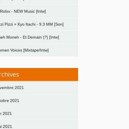
 Rolxx - NEW Music [Intw]
zzi Pizzi × Kyo Itachi - 9.3 MM [Son]
geh Moneh - Et Demain (?) [Intw]
men Voices [Mixtape/Intw]
rchives
vembre 2021
tobre 2021
in 2021
i 2021