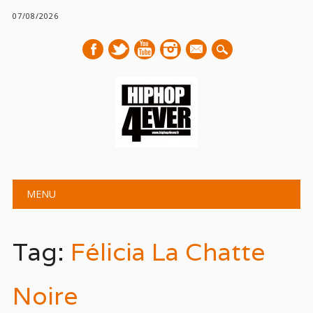
07/08/2026
mail
Main menu
Skip
MENU
to
content
Tag:
Félicia La Chatte
Noire