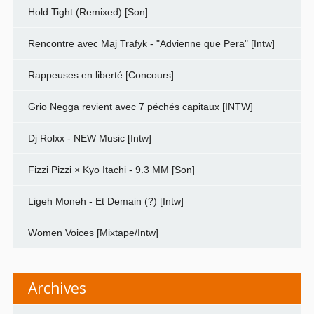
Hold Tight (Remixed) [Son]
Rencontre avec Maj Trafyk - "Advienne que Pera" [Intw]
Rappeuses en liberté [Concours]
Grio Negga revient avec 7 péchés capitaux [INTW]
Dj Rolxx - NEW Music [Intw]
Fizzi Pizzi × Kyo Itachi - 9.3 MM [Son]
Ligeh Moneh - Et Demain (?) [Intw]
Women Voices [Mixtape/Intw]
Archives