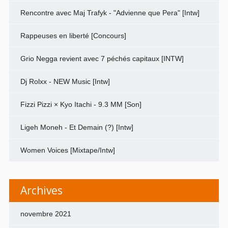
Rencontre avec Maj Trafyk - "Advienne que Pera" [Intw]
Rappeuses en liberté [Concours]
Grio Negga revient avec 7 péchés capitaux [INTW]
Dj Rolxx - NEW Music [Intw]
Fizzi Pizzi × Kyo Itachi - 9.3 MM [Son]
Ligeh Moneh - Et Demain (?) [Intw]
Women Voices [Mixtape/Intw]
Archives
novembre 2021