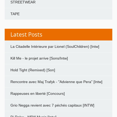
STREETWEAR
TAPE
Latest Posts
La Citadelle Intérieure par Lionel (SoulChildren) [Intw]
Kill Me - le projet arrive [Sons/Intw]
Hold Tight (Remixed) [Son]
Rencontre avec Maj Trafyk - "Advienne que Pera" [Intw]
Rappeuses en liberté [Concours]
Grio Negga revient avec 7 péchés capitaux [INTW]
Dj Rolxx - NEW Music [Intw]