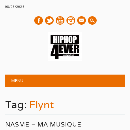
08/08/2026
mail
Main menu
Skip
MENU
to
content
Tag:
Flynt
NASME – MA MUSIQUE