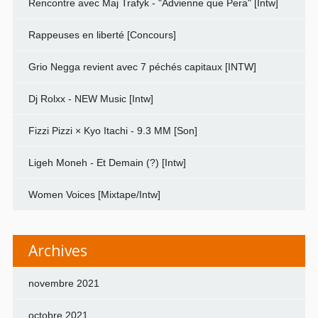
Rencontre avec Maj Trafyk - "Advienne que Pera" [Intw]
Rappeuses en liberté [Concours]
Grio Negga revient avec 7 péchés capitaux [INTW]
Dj Rolxx - NEW Music [Intw]
Fizzi Pizzi × Kyo Itachi - 9.3 MM [Son]
Ligeh Moneh - Et Demain (?) [Intw]
Women Voices [Mixtape/Intw]
Archives
novembre 2021
octobre 2021