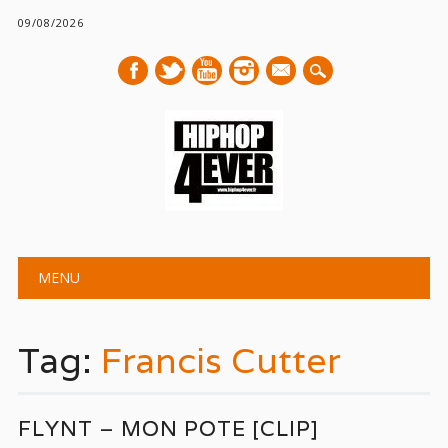
09/08/2026
mail
Main menu
Skip
MENU
to
content
Tag:
Francis Cutter
FLYNT – MON POTE [CLIP]