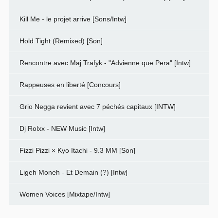
Kill Me - le projet arrive [Sons/Intw]
Hold Tight (Remixed) [Son]
Rencontre avec Maj Trafyk - "Advienne que Pera" [Intw]
Rappeuses en liberté [Concours]
Grio Negga revient avec 7 péchés capitaux [INTW]
Dj Rolxx - NEW Music [Intw]
Fizzi Pizzi × Kyo Itachi - 9.3 MM [Son]
Ligeh Moneh - Et Demain (?) [Intw]
Women Voices [Mixtape/Intw]