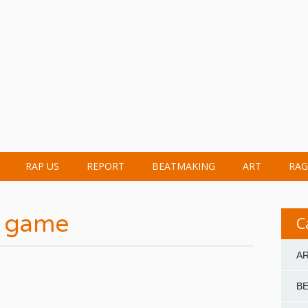
RAP US
REPORT
BEATMAKING
ART
RAG
p game
C
A
B