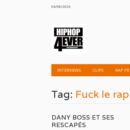
06/08/2026
Main menu
Skip
INTERVIEWS
CLIPS
RAP FR
to
content
Tag:
Fuck le ra
DANY BOSS ET SES
RESCAPÉS