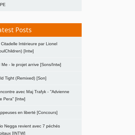
APE
atest Posts
 Citadelle Intérieure par Lionel
oulChildren) [Intw]
ll Me - le projet arrive [Sons/Intw]
ld Tight (Remixed) [Son]
ncontre avec Maj Trafyk - "Advienne
e Pera" [Intw]
ppeuses en liberté [Concours]
io Negga revient avec 7 péchés
pitaux [INTW]