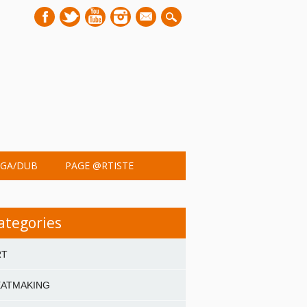
mail
GA/DUB
PAGE @RTISTE
ategories
RT
EATMAKING