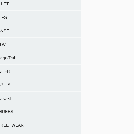
LLET
IPS
ANSE
NTW
gga/Dub
P FR
P US
EPORT
OIREES
TREETWEAR