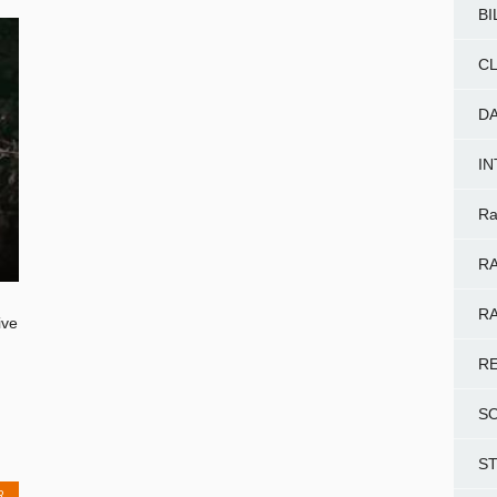
BI
CL
D
I
Ra
RA
RA
ive
R
S
S
R