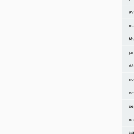
av
ma
fé
ja
dé
no
oc
se
ao
jui