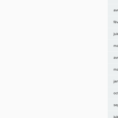
av
fé
ju
ma
av
ma
ja
oc
se
ju