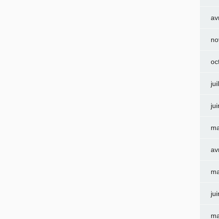
av
no
oc
jui
ju
ma
av
ma
ju
ma