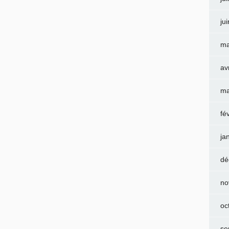
ju
ma
av
ma
fé
ja
dé
no
oc
se