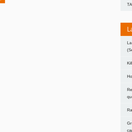
T
L
La
(S
Ki
Ho
Re
qu
Ra
Gr
ca