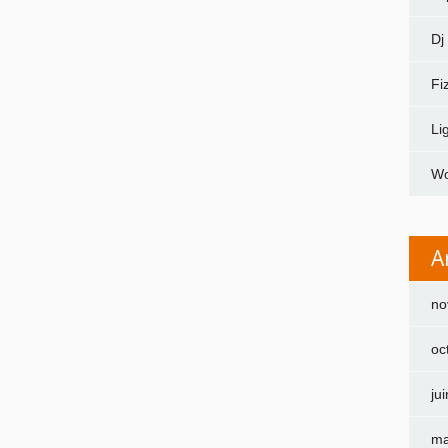
Dj
Fi
Li
Wo
A
no
oc
ju
ma