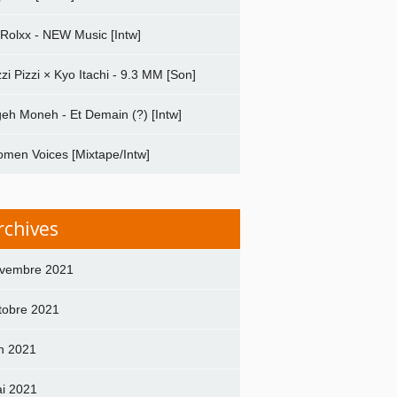
 Rolxx - NEW Music [Intw]
zzi Pizzi × Kyo Itachi - 9.3 MM [Son]
geh Moneh - Et Demain (?) [Intw]
men Voices [Mixtape/Intw]
rchives
vembre 2021
tobre 2021
in 2021
i 2021