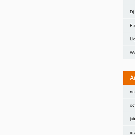
Dj
Fi
Li
Wo
A
no
oc
ju
ma