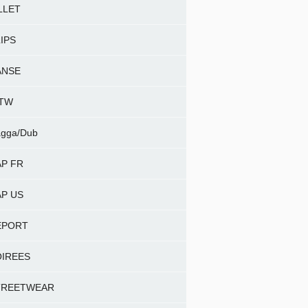
LLET
IPS
ANSE
NTW
gga/Dub
P FR
P US
EPORT
OIREES
TREETWEAR