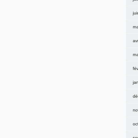
ju
ma
av
ma
fé
ja
dé
no
oc
se