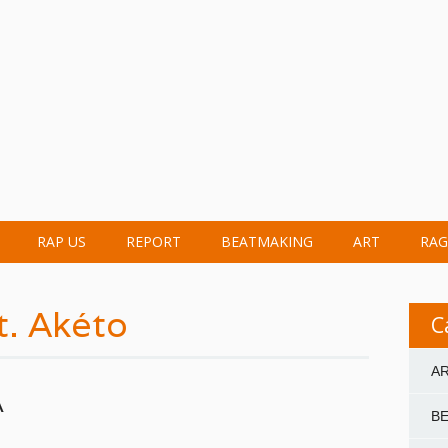
RAP US
REPORT
BEATMAKING
ART
RAG
. Akéto
C
A
A
B