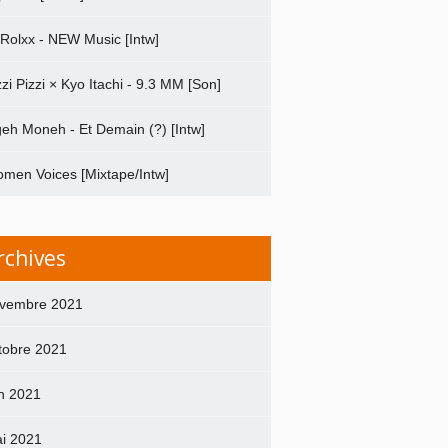
 Rolxx - NEW Music [Intw]
zzi Pizzi × Kyo Itachi - 9.3 MM [Son]
geh Moneh - Et Demain (?) [Intw]
men Voices [Mixtape/Intw]
rchives
vembre 2021
tobre 2021
in 2021
i 2021