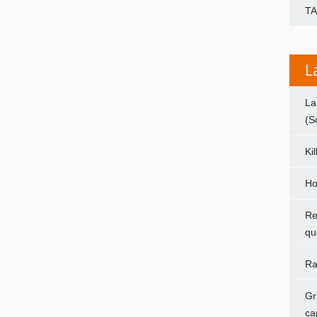
T
L
La
(S
Ki
Ho
Re
qu
Ra
Gr
ca