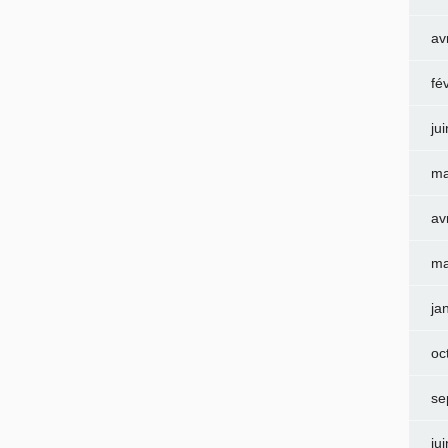
av
fé
ju
ma
av
ma
ja
oc
se
ju