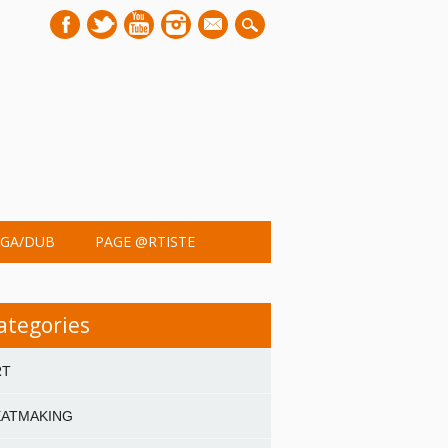
mail
GA/DUB
PAGE @RTISTE
ategories
RT
EATMAKING