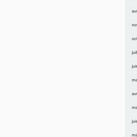
av
no
oc
jui
ju
ma
av
ma
ju
ma