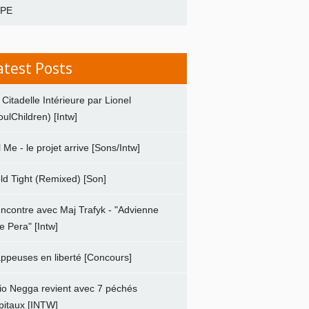
APE
atest Posts
 Citadelle Intérieure par Lionel
oulChildren) [Intw]
ll Me - le projet arrive [Sons/Intw]
ld Tight (Remixed) [Son]
ncontre avec Maj Trafyk - "Advienne
e Pera" [Intw]
ppeuses en liberté [Concours]
io Negga revient avec 7 péchés
pitaux [INTW]