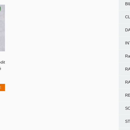
BI
CL
D
I
Ra
dit
é
RA
RA
E
R
S
S