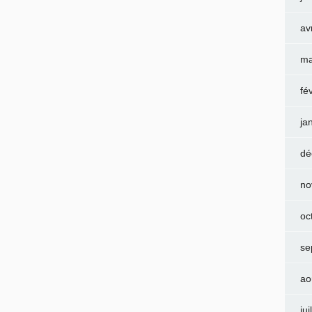
av
ma
fé
ja
dé
no
oc
se
ao
jui