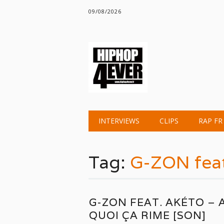
09/08/2026
Main menu
Skip
INTERVIEWS
CLIPS
RAP FR
to
content
Tag:
G-ZON feat
G-ZON FEAT. AKÉTO – 
QUOI ÇA RIME [SON]