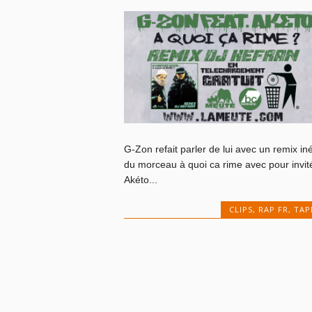
G-Zon refait parler de lui avec un remix iné
du morceau à quoi ca rime avec pour invit
Akéto...
CLIPS
,
RAP FR
,
TAP