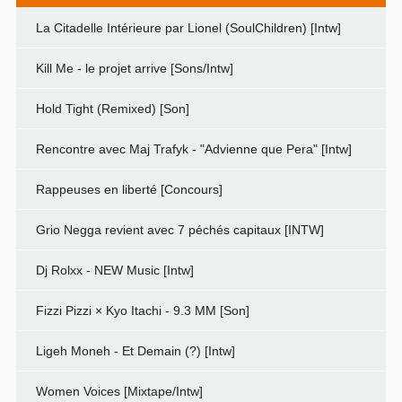
La Citadelle Intérieure par Lionel (SoulChildren) [Intw]
Kill Me - le projet arrive [Sons/Intw]
Hold Tight (Remixed) [Son]
Rencontre avec Maj Trafyk - "Advienne que Pera" [Intw]
Rappeuses en liberté [Concours]
Grio Negga revient avec 7 péchés capitaux [INTW]
Dj Rolxx - NEW Music [Intw]
Fizzi Pizzi × Kyo Itachi - 9.3 MM [Son]
Ligeh Moneh - Et Demain (?) [Intw]
Women Voices [Mixtape/Intw]