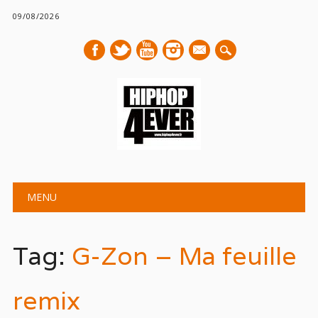
09/08/2026
mail
Main menu
Skip
MENU
to
content
Tag:
G-Zon – Ma feuille
remix