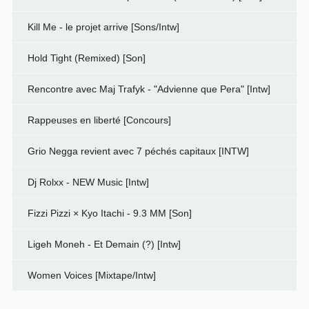
Kill Me - le projet arrive [Sons/Intw]
Hold Tight (Remixed) [Son]
Rencontre avec Maj Trafyk - "Advienne que Pera" [Intw]
Rappeuses en liberté [Concours]
Grio Negga revient avec 7 péchés capitaux [INTW]
Dj Rolxx - NEW Music [Intw]
Fizzi Pizzi × Kyo Itachi - 9.3 MM [Son]
Ligeh Moneh - Et Demain (?) [Intw]
Women Voices [Mixtape/Intw]