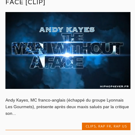
FACE [CLIP]
Andy Kayes, MC franco-anglais (échappé du groupe Lyonnais
Les Gourmets), présente après deux maxis salués par la critique
son...
CLIPS
,
RAP FR
,
RAP US