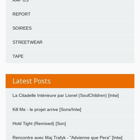
RAP US
REPORT
SOIREES
STREETWEAR
TAPE
Latest Posts
La Citadelle Intérieure par Lionel (SoulChildren) [Intw]
Kill Me - le projet arrive [Sons/Intw]
Hold Tight (Remixed) [Son]
Rencontre avec Maj Trafyk - "Advienne que Pera" [Intw]