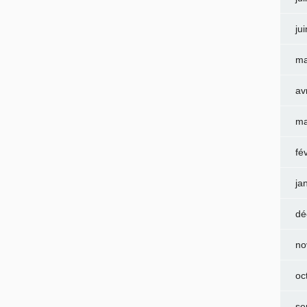
ju
ma
av
ma
fé
ja
dé
no
oc
se