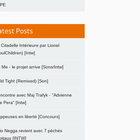
APE
atest Posts
 Citadelle Intérieure par Lionel
oulChildren) [Intw]
ll Me - le projet arrive [Sons/Intw]
ld Tight (Remixed) [Son]
ncontre avec Maj Trafyk - "Advienne
e Pera" [Intw]
ppeuses en liberté [Concours]
io Negga revient avec 7 péchés
pitaux [INTW]