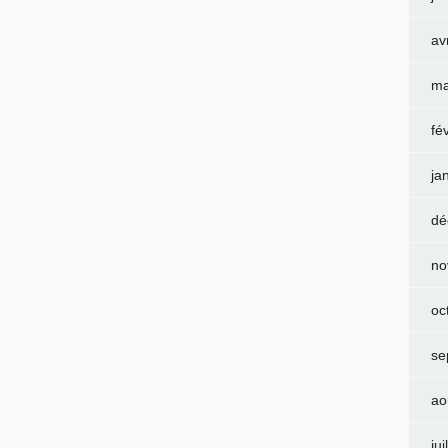
av
ma
fé
ja
dé
no
oc
se
ao
jui