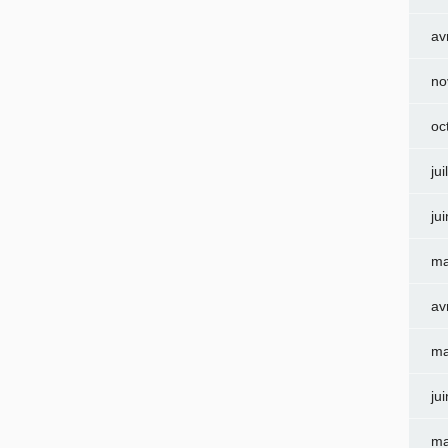
av
no
oc
jui
ju
ma
av
ma
ju
ma