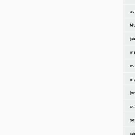
av
fé
ju
ma
av
ma
ja
oc
se
ju