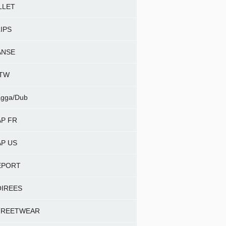
LLET
IPS
ANSE
NTW
gga/Dub
P FR
P US
EPORT
OIREES
TREETWEAR