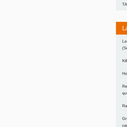
T
L
La
(S
Ki
Ho
Re
qu
Ra
Gr
ca