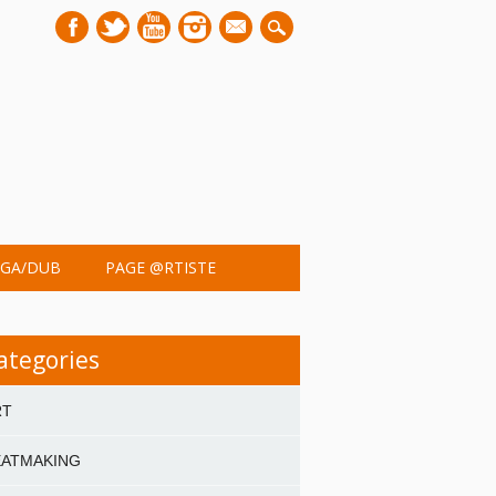
mail
GA/DUB
PAGE @RTISTE
ategories
RT
EATMAKING