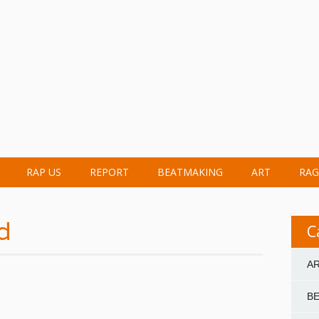
RAP US
REPORT
BEATMAKING
ART
RAG
d
C
A
B