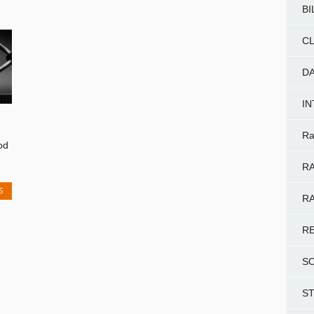
BI
CL
D
I
Ra
od
RA
S
RA
R
S
S