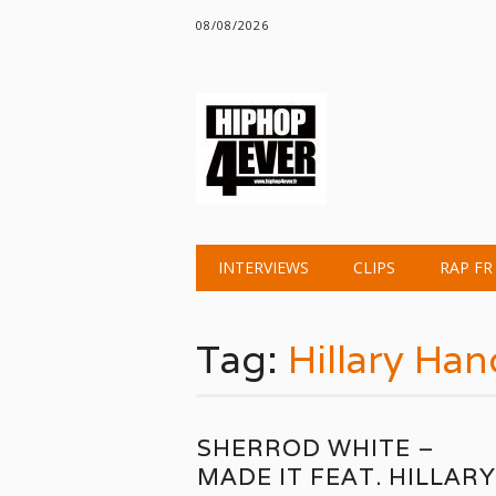
08/08/2026
Main menu
Skip
INTERVIEWS
CLIPS
RAP FR
to
content
Tag:
Hillary Han
SHERROD WHITE –
MADE IT FEAT. HILLARY