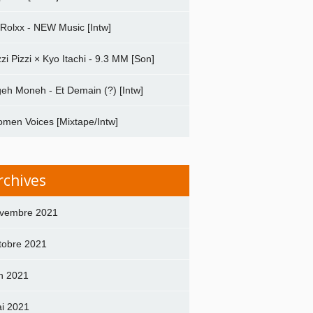
 Rolxx - NEW Music [Intw]
zzi Pizzi × Kyo Itachi - 9.3 MM [Son]
geh Moneh - Et Demain (?) [Intw]
men Voices [Mixtape/Intw]
rchives
vembre 2021
tobre 2021
in 2021
i 2021