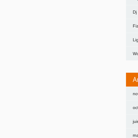
Dj
Fi
Li
Wo
A
no
oc
ju
ma