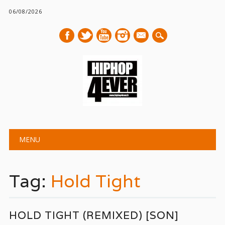
06/08/2026
mail
Main menu
Skip
MENU
to
content
Tag:
Hold Tight
HOLD TIGHT (REMIXED) [SON]