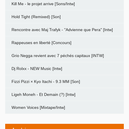
Kill Me - le projet arrive [Sons/Intw]
Hold Tight (Remixed) [Son]
Rencontre avec Maj Trafyk - "Advienne que Pera" [Intw]
Rappeuses en liberté [Concours]
Grio Negga revient avec 7 péchés capitaux [INTW]
Dj Rolxx - NEW Music [Intw]
Fizzi Pizzi × Kyo Itachi - 9.3 MM [Son]
Ligeh Moneh - Et Demain (?) [Intw]
Women Voices [Mixtape/Intw]