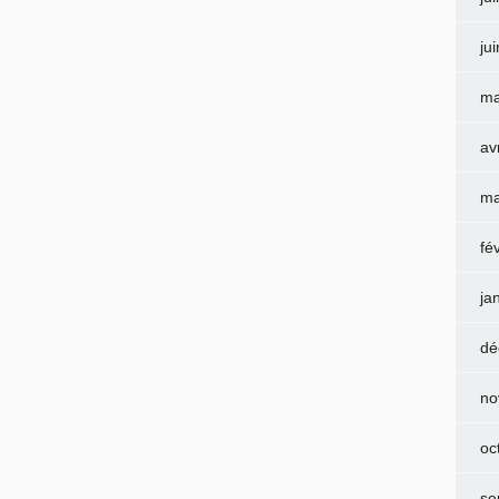
ju
ma
av
ma
fé
ja
dé
no
oc
se