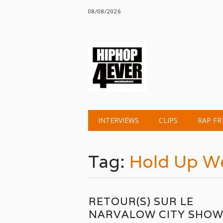
08/08/2026
Main menu
Skip
INTERVIEWS
CLIPS
RAP FR
to
content
Tag:
Hold Up W
RETOUR(S) SUR LE
NARVALOW CITY SHO