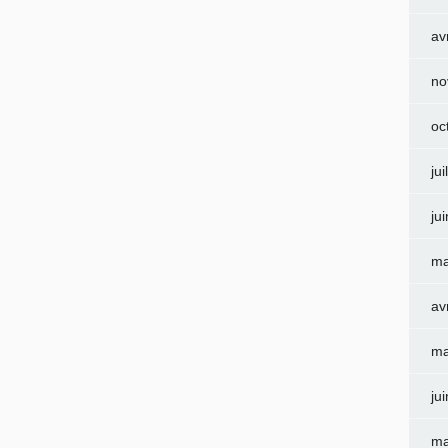
av
no
oc
jui
ju
ma
av
ma
ju
ma