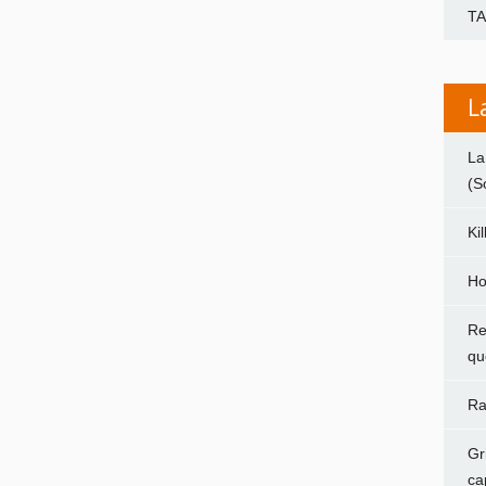
T
L
La
(S
Ki
Ho
Re
qu
Ra
Gr
ca