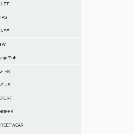
LLET
IPS
ANSE
NTW
gga/Dub
P FR
P US
EPORT
OIREES
TREETWEAR