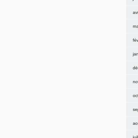
av
ma
fé
ja
dé
no
oc
se
ao
jui