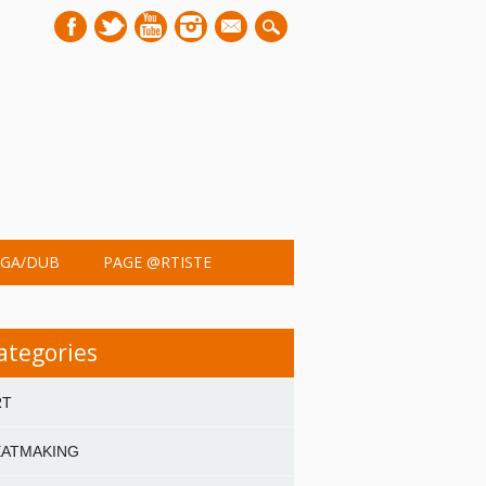
mail
GA/DUB
PAGE @RTISTE
ategories
RT
EATMAKING