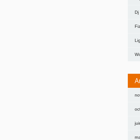
Dj
Fi
Li
Wo
A
no
oc
ju
ma