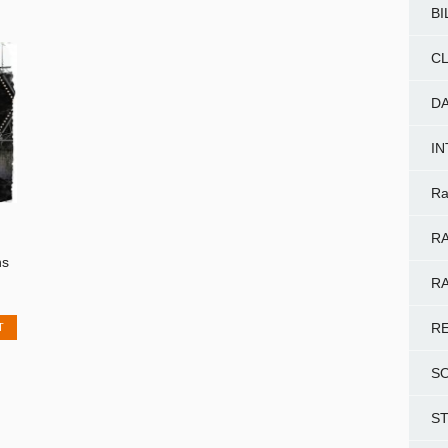
BI
CL
D
I
Ra
RA
ns
RA
T
R
S
S