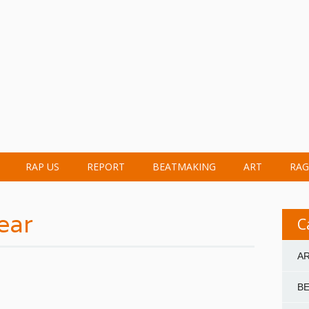
RAP US
REPORT
BEATMAKING
ART
RAG
ear
C
A
B
W