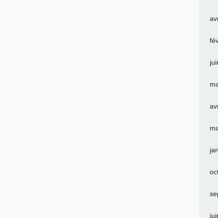
av
fé
ju
ma
av
ma
ja
oc
se
ju