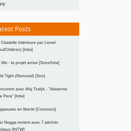
APE
atest Posts
 Citadelle Intérieure par Lionel
oulChildren) [Intw]
ll Me - le projet arrive [Sons/Intw]
ld Tight (Remixed) [Son]
ncontre avec Maj Trafyk - "Advienne
e Pera" [Intw]
ppeuses en liberté [Concours]
io Negga revient avec 7 péchés
pitaux [INTW]