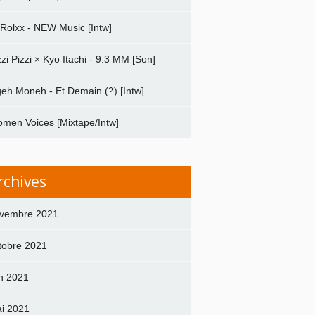
 Rolxx - NEW Music [Intw]
zzi Pizzi × Kyo Itachi - 9.3 MM [Son]
geh Moneh - Et Demain (?) [Intw]
men Voices [Mixtape/Intw]
rchives
vembre 2021
tobre 2021
in 2021
i 2021