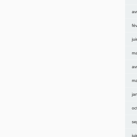
av
fé
ju
ma
av
ma
ja
oc
se
ju