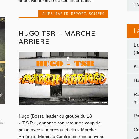
nous avions envie de continuer dans...
T
CLIPS
,
RAP FR
,
REPORT
,
SOIREES
L
HUGO TSR – MARCHE
ARRIÈRE
La
(S
Ki
Ho
Re
qu
Ra
Hugo (Boss), leader du groupe du 18
s :
« T.S.R », annonce son retour en coup de
Gr
poing avec le morceau et clip « Marche
Arrière ». Merci au Goufre pour ce nouveau
ca