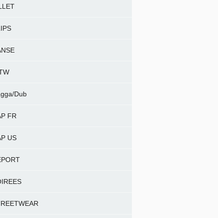
LLET
IPS
ANSE
NTW
gga/Dub
P FR
P US
EPORT
OIREES
TREETWEAR