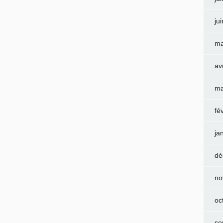
ju
ma
av
ma
fé
ja
dé
no
oc
se