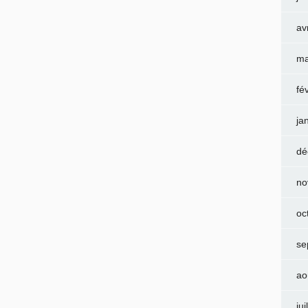
av
ma
fé
ja
dé
no
oc
se
ao
jui