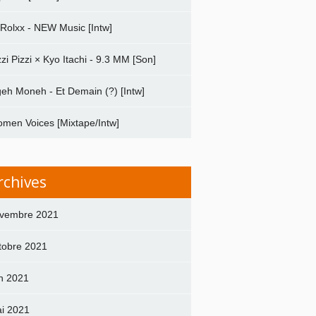
 Rolxx - NEW Music [Intw]
zzi Pizzi × Kyo Itachi - 9.3 MM [Son]
geh Moneh - Et Demain (?) [Intw]
men Voices [Mixtape/Intw]
rchives
vembre 2021
tobre 2021
in 2021
i 2021