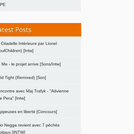
APE
atest Posts
 Citadelle Intérieure par Lionel
oulChildren) [Intw]
ll Me - le projet arrive [Sons/Intw]
ld Tight (Remixed) [Son]
ncontre avec Maj Trafyk - "Advienne
e Pera" [Intw]
ppeuses en liberté [Concours]
io Negga revient avec 7 péchés
pitaux [INTW]