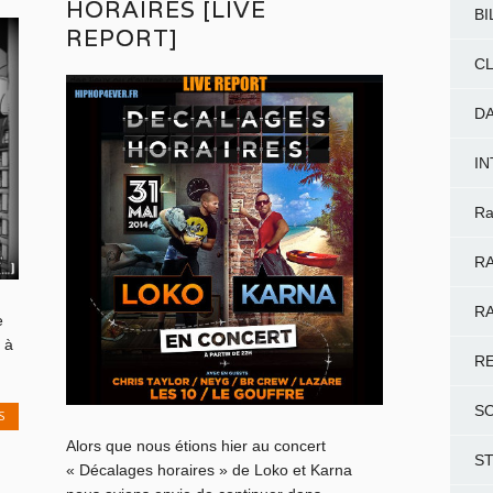
HORAIRES [LIVE
BI
REPORT]
CL
D
I
Ra
RA
RA
e
 à
R
S
S
Alors que nous étions hier au concert
S
« Décalages horaires » de Loko et Karna