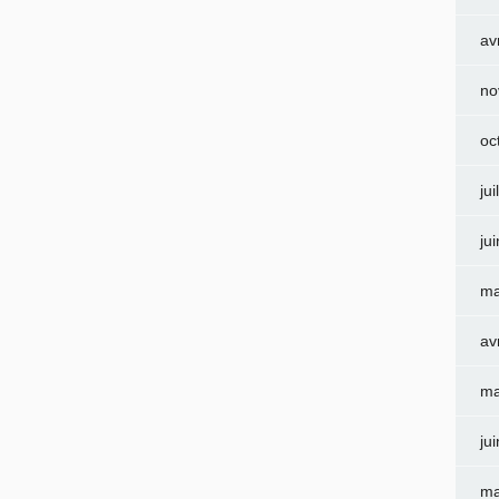
av
no
oc
jui
ju
ma
av
ma
ju
ma