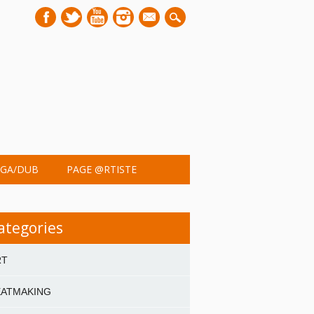
mail
GA/DUB
PAGE @RTISTE
ategories
RT
EATMAKING