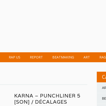
RAP US
REPORT
BEATMAKING
ART
RAG
C
A
KARNA – PUNCHLINER 5
B
[SON] / DÉCALAGES