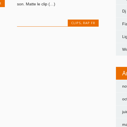
R
son. Matte le clip (…)
Dj
CLIPS
,
RAP FR
Fi
Li
Wo
A
no
oc
ju
ma