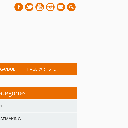
mail
GA/DUB
PAGE @RTISTE
ategories
RT
EATMAKING