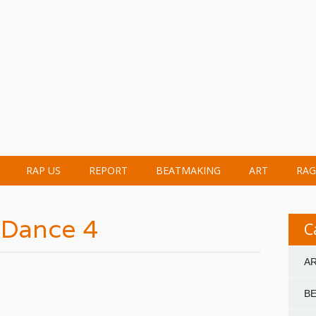
RAP US
REPORT
BEATMAKING
ART
RAG
s Dance 4
C
A
B