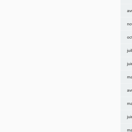
av
no
oc
jui
ju
ma
av
ma
ju
ma