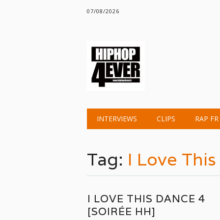
07/08/2026
Main menu
Skip
INTERVIEWS
CLIPS
RAP FR
to
content
Tag:
I Love Thi
I LOVE THIS DANCE 4
[SOIRÉE HH]