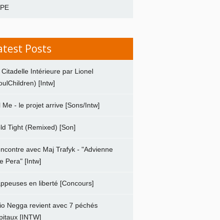
APE
atest Posts
 Citadelle Intérieure par Lionel
oulChildren) [Intw]
ll Me - le projet arrive [Sons/Intw]
ld Tight (Remixed) [Son]
ncontre avec Maj Trafyk - "Advienne
e Pera" [Intw]
ppeuses en liberté [Concours]
io Negga revient avec 7 péchés
pitaux [INTW]