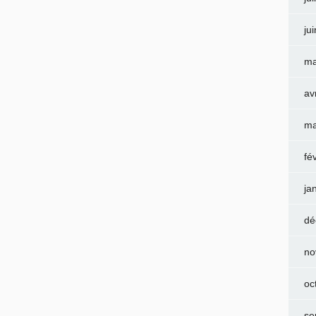
ju
ma
av
ma
fé
ja
dé
no
oc
se