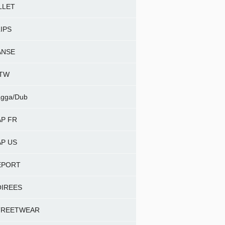
LLET
IPS
ANSE
NTW
gga/Dub
P FR
P US
EPORT
OIREES
TREETWEAR