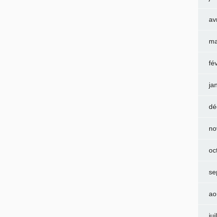
av
ma
fé
ja
dé
no
oc
se
ao
jui