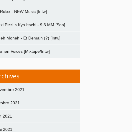
 Rolxx - NEW Music [Intw]
zzi Pizzi × Kyo Itachi - 9.3 MM [Son]
geh Moneh - Et Demain (?) [Intw]
men Voices [Mixtape/Intw]
rchives
vembre 2021
tobre 2021
in 2021
i 2021