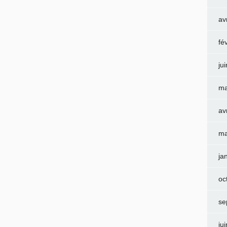
av
fé
ju
ma
av
ma
ja
oc
se
ju