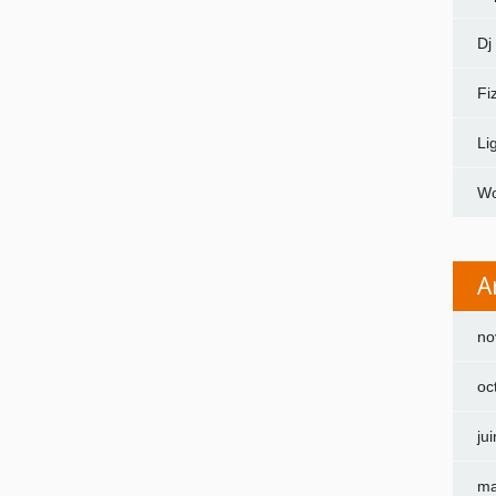
Dj
Fi
Li
Wo
A
no
oc
ju
ma