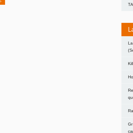
S
T
L
La
(S
Ki
Ho
Re
qu
Ra
Gr
ca