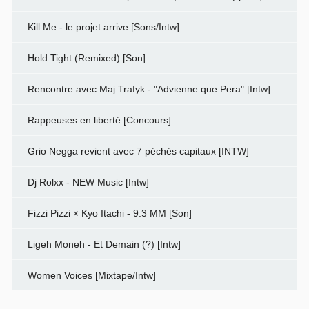
Kill Me - le projet arrive [Sons/Intw]
Hold Tight (Remixed) [Son]
Rencontre avec Maj Trafyk - "Advienne que Pera" [Intw]
Rappeuses en liberté [Concours]
Grio Negga revient avec 7 péchés capitaux [INTW]
Dj Rolxx - NEW Music [Intw]
Fizzi Pizzi × Kyo Itachi - 9.3 MM [Son]
Ligeh Moneh - Et Demain (?) [Intw]
Women Voices [Mixtape/Intw]