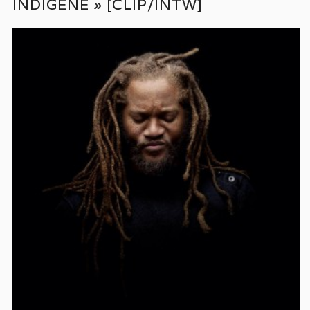
INDIGÈNE » [CLIP/INTW]