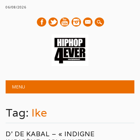
06/08/2026
mail
Main menu
Skip
MENU
to
content
Tag:
Ike
D’ DE KABAL – « INDIGNE