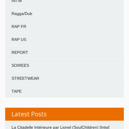
INTW
Ragga/Dub
RAP FR
RAP US
REPORT
SOIREES
STREETWEAR
TAPE
Latest Posts
La Citadelle Intérieure par Lionel (SoulChildren) [Intw]