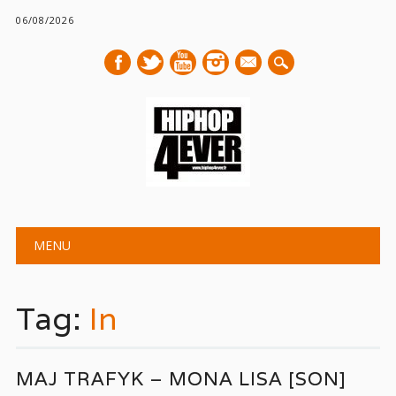
06/08/2026
mail
Main menu
Skip
MENU
to
content
Tag:
In
MAJ TRAFYK – MONA LISA [SON]