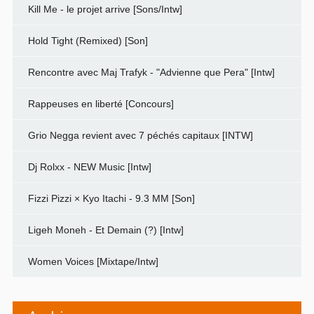
Kill Me - le projet arrive [Sons/Intw]
Hold Tight (Remixed) [Son]
Rencontre avec Maj Trafyk - "Advienne que Pera" [Intw]
Rappeuses en liberté [Concours]
Grio Negga revient avec 7 péchés capitaux [INTW]
Dj Rolxx - NEW Music [Intw]
Fizzi Pizzi × Kyo Itachi - 9.3 MM [Son]
Ligeh Moneh - Et Demain (?) [Intw]
Women Voices [Mixtape/Intw]