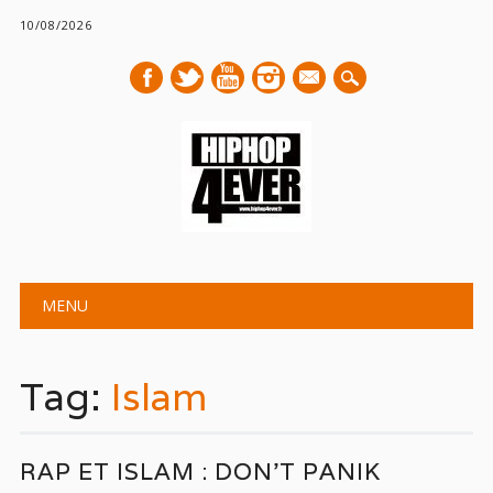
10/08/2026
mail
Main menu
Skip
MENU
to
content
Tag:
Islam
RAP ET ISLAM : DON’T PANIK