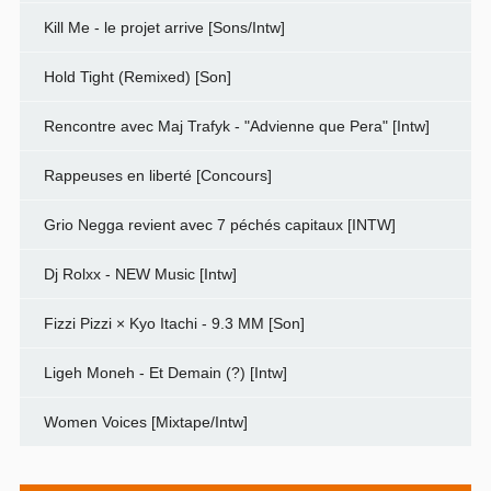
Kill Me - le projet arrive [Sons/Intw]
Hold Tight (Remixed) [Son]
Rencontre avec Maj Trafyk - "Advienne que Pera" [Intw]
Rappeuses en liberté [Concours]
Grio Negga revient avec 7 péchés capitaux [INTW]
Dj Rolxx - NEW Music [Intw]
Fizzi Pizzi × Kyo Itachi - 9.3 MM [Son]
Ligeh Moneh - Et Demain (?) [Intw]
Women Voices [Mixtape/Intw]