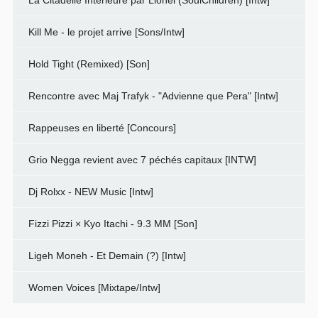
Kill Me - le projet arrive [Sons/Intw]
Hold Tight (Remixed) [Son]
Rencontre avec Maj Trafyk - "Advienne que Pera" [Intw]
Rappeuses en liberté [Concours]
Grio Negga revient avec 7 péchés capitaux [INTW]
Dj Rolxx - NEW Music [Intw]
Fizzi Pizzi × Kyo Itachi - 9.3 MM [Son]
Ligeh Moneh - Et Demain (?) [Intw]
Women Voices [Mixtape/Intw]