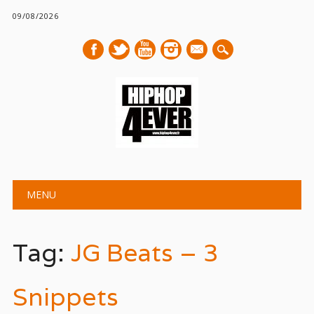
09/08/2026
mail
Main menu
Skip
MENU
to
content
Tag:
JG Beats – 3
Snippets