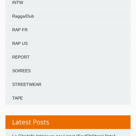
INTW
Ragga/Dub
RAP FR
RAP US
REPORT
SOIREES
STREETWEAR
TAPE
Latest Posts
La Citadelle Intérieure par Lionel (SoulChildren) [Intw]