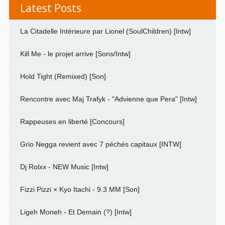
Latest Posts
La Citadelle Intérieure par Lionel (SoulChildren) [Intw]
Kill Me - le projet arrive [Sons/Intw]
Hold Tight (Remixed) [Son]
Rencontre avec Maj Trafyk - "Advienne que Pera" [Intw]
Rappeuses en liberté [Concours]
Grio Negga revient avec 7 péchés capitaux [INTW]
Dj Rolxx - NEW Music [Intw]
Fizzi Pizzi × Kyo Itachi - 9.3 MM [Son]
Ligeh Moneh - Et Demain (?) [Intw]