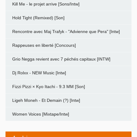
Kill Me - le projet arrive [Sons/Intw]
Hold Tight (Remixed) [Son]
Rencontre avec Maj Trafyk - "Advienne que Pera" [Intw]
Rappeuses en liberté [Concours]
Grio Negga revient avec 7 péchés capitaux [INTW]
Dj Rolxx - NEW Music [Intw]
Fizzi Pizzi × Kyo Itachi - 9.3 MM [Son]
Ligeh Moneh - Et Demain (?) [Intw]
Women Voices [Mixtape/Intw]