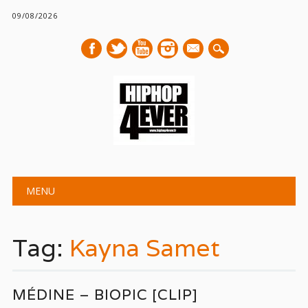
09/08/2026
mail
Main menu
Skip
MENU
to
content
Tag:
Kayna Samet
MÉDINE – BIOPIC [CLIP]