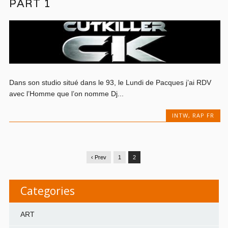
PART 1
Dans son studio situé dans le 93, le Lundi de Pacques j’ai RDV
avec l’Homme que l’on nomme Dj...
INTW
,
RAP FR
‹ Prev
1
2
Categories
ART