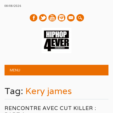
08/08/2026
mail
Main menu
Skip
MENU
to
content
Tag:
Kery james
RENCONTRE AVEC CUT KILLER :