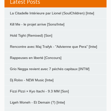
Latest Posts
La Citadelle Intérieure par Lionel (SoulChildren) [Intw]
Kill Me - le projet arrive [Sons/Intw]
Hold Tight (Remixed) [Son]
Rencontre avec Maj Trafyk - "Advienne que Pera" [Intw]
Rappeuses en liberté [Concours]
Grio Negga revient avec 7 péchés capitaux [INTW]
Dj Rolxx - NEW Music [Intw]
Fizzi Pizzi × Kyo Itachi - 9.3 MM [Son]
Ligeh Moneh - Et Demain (?) [Intw]