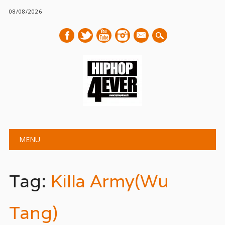
08/08/2026
mail
Main menu
Skip
MENU
to
content
Tag:
Killa Army(Wu
Tang)