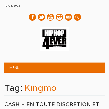
10/08/2026
mail
Main menu
Skip
MENU
to
content
Tag:
Kingmo
CASH – EN TOUTE DISCRETION ET