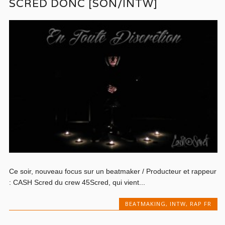
SCRED DONC [SON/INTW]
Ce soir, nouveau focus sur un beatmaker / Producteur et rappeur
: CASH Scred du crew 45Scred, qui vient...
BEATMAKING
,
INTW
,
RAP FR