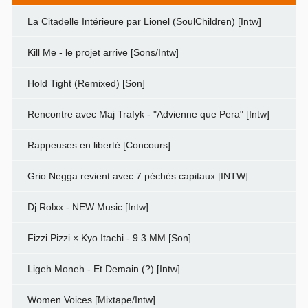
La Citadelle Intérieure par Lionel (SoulChildren) [Intw]
Kill Me - le projet arrive [Sons/Intw]
Hold Tight (Remixed) [Son]
Rencontre avec Maj Trafyk - "Advienne que Pera" [Intw]
Rappeuses en liberté [Concours]
Grio Negga revient avec 7 péchés capitaux [INTW]
Dj Rolxx - NEW Music [Intw]
Fizzi Pizzi × Kyo Itachi - 9.3 MM [Son]
Ligeh Moneh - Et Demain (?) [Intw]
Women Voices [Mixtape/Intw]