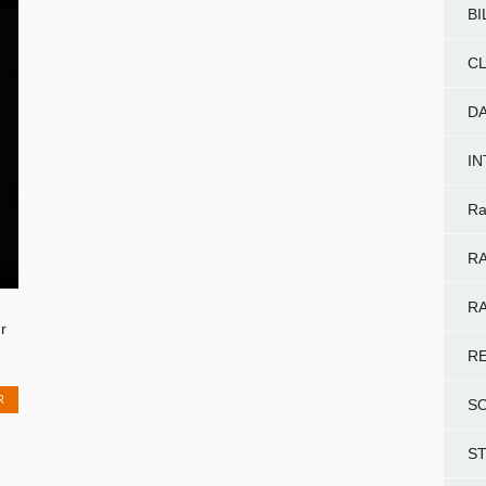
BI
CL
D
I
Ra
RA
RA
r
R
R
S
S