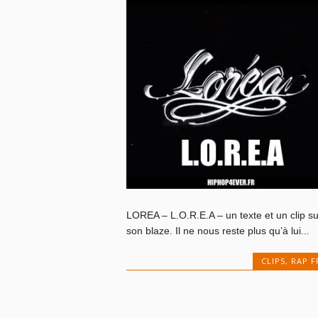
LOREA – L.O.R.E.A – un texte et un clip su
son blaze. Il ne nous reste plus qu’à lui...
CLIPS
,
RAP F