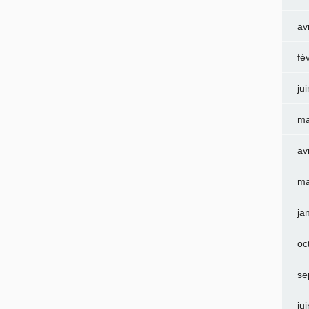
av
fé
ju
ma
av
ma
ja
oc
se
ju