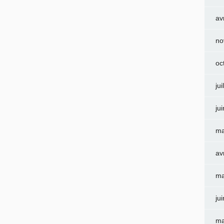
av
no
oc
jui
ju
ma
av
ma
ju
ma