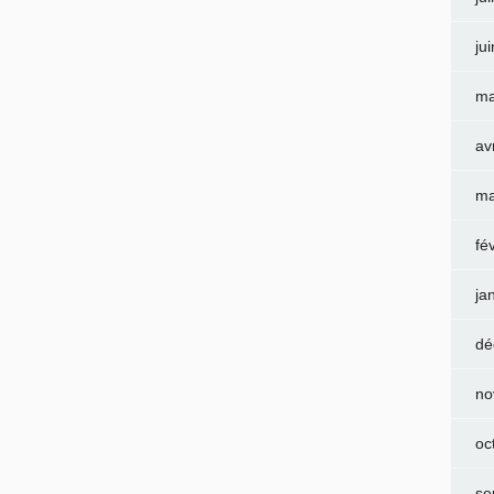
ju
ma
av
ma
fé
ja
dé
no
oc
se