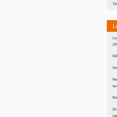
T
L
La
(S
Ki
Ho
Re
qu
Ra
Gr
ca