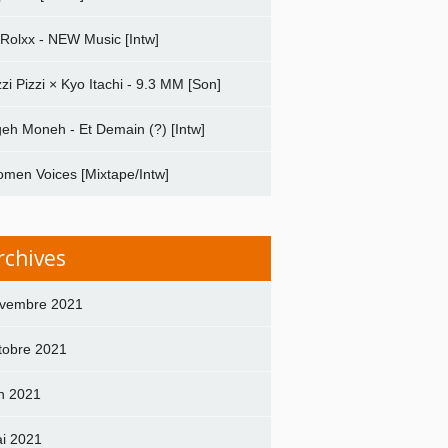
 Rolxx - NEW Music [Intw]
zzi Pizzi × Kyo Itachi - 9.3 MM [Son]
geh Moneh - Et Demain (?) [Intw]
men Voices [Mixtape/Intw]
rchives
vembre 2021
tobre 2021
in 2021
i 2021