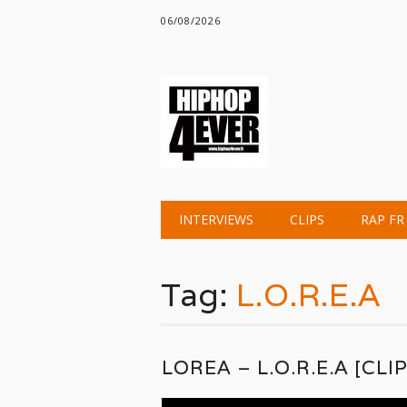
06/08/2026
Main menu
Skip
INTERVIEWS
CLIPS
RAP FR
to
content
Tag:
L.O.R.E.A
LOREA – L.O.R.E.A [CLIP