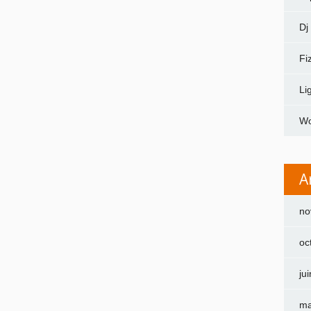
Dj
Fi
Li
Wo
A
no
oc
ju
ma