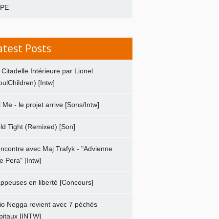
APE
atest Posts
 Citadelle Intérieure par Lionel
oulChildren) [Intw]
ll Me - le projet arrive [Sons/Intw]
ld Tight (Remixed) [Son]
ncontre avec Maj Trafyk - "Advienne
e Pera" [Intw]
ppeuses en liberté [Concours]
io Negga revient avec 7 péchés
pitaux [INTW]