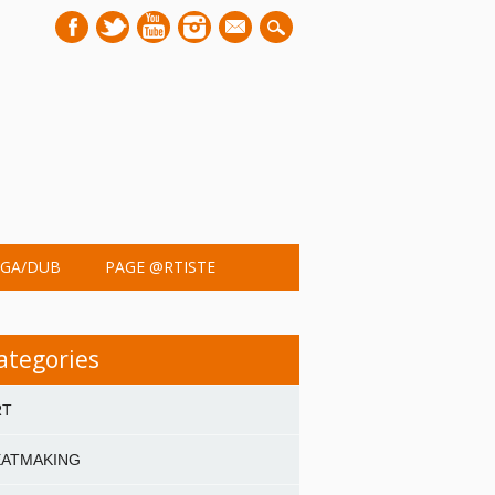
mail
GA/DUB
PAGE @RTISTE
ategories
RT
EATMAKING