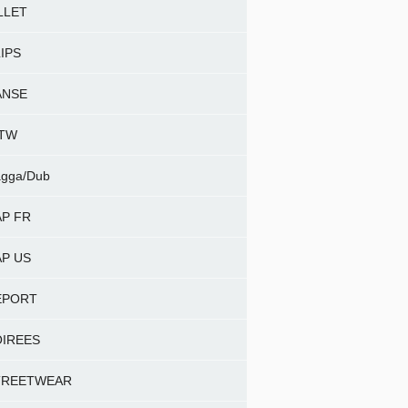
LLET
IPS
ANSE
NTW
gga/Dub
P FR
P US
EPORT
OIREES
TREETWEAR