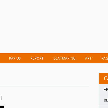
RAP US
REPORT
BEATMAKING
ART
RAG
C
A
]
B