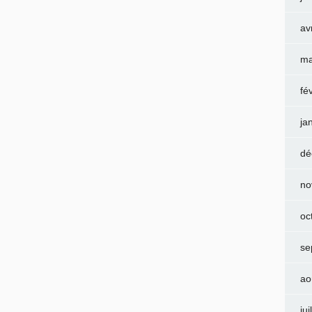
av
ma
fé
ja
dé
no
oc
se
ao
jui