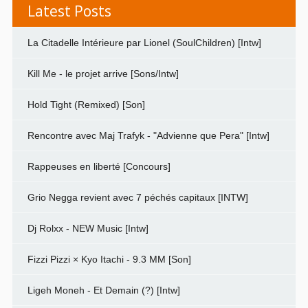
Latest Posts
La Citadelle Intérieure par Lionel (SoulChildren) [Intw]
Kill Me - le projet arrive [Sons/Intw]
Hold Tight (Remixed) [Son]
Rencontre avec Maj Trafyk - "Advienne que Pera" [Intw]
Rappeuses en liberté [Concours]
Grio Negga revient avec 7 péchés capitaux [INTW]
Dj Rolxx - NEW Music [Intw]
Fizzi Pizzi × Kyo Itachi - 9.3 MM [Son]
Ligeh Moneh - Et Demain (?) [Intw]