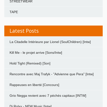
STREETWEAR
TAPE
Latest Posts
La Citadelle Intérieure par Lionel (SoulChildren) [Intw]
Kill Me - le projet arrive [Sons/Intw]
Hold Tight (Remixed) [Son]
Rencontre avec Maj Trafyk - "Advienne que Pera" [Intw]
Rappeuses en liberté [Concours]
Grio Negga revient avec 7 péchés capitaux [INTW]
Dj Rolxx - NEW Music [Intw]