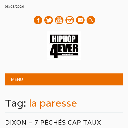
08/08/2026
mail
Main menu
Skip
MENU
to
content
Tag:
la paresse
DIXON – 7 PÉCHÉS CAPITAUX