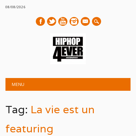
08/08/2026
mail
Main menu
Skip
MENU
to
content
Tag:
La vie est un
featuring