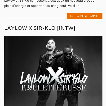
Laylow et Sir’Klo composent à eux deux un nouveau groupe,
plein d’énergie et apportant du sang neuf. Voici un...
CLIPS
,
INTW
,
RAP FR
LAYLOW X SIR-KLO [INTW]