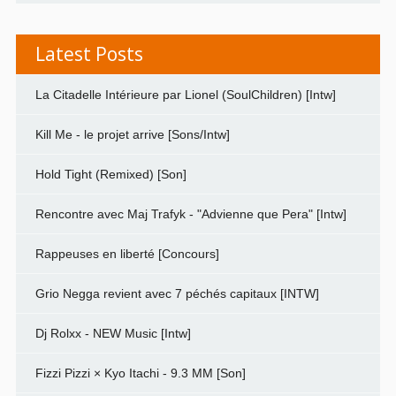
Latest Posts
La Citadelle Intérieure par Lionel (SoulChildren) [Intw]
Kill Me - le projet arrive [Sons/Intw]
Hold Tight (Remixed) [Son]
Rencontre avec Maj Trafyk - "Advienne que Pera" [Intw]
Rappeuses en liberté [Concours]
Grio Negga revient avec 7 péchés capitaux [INTW]
Dj Rolxx - NEW Music [Intw]
Fizzi Pizzi × Kyo Itachi - 9.3 MM [Son]