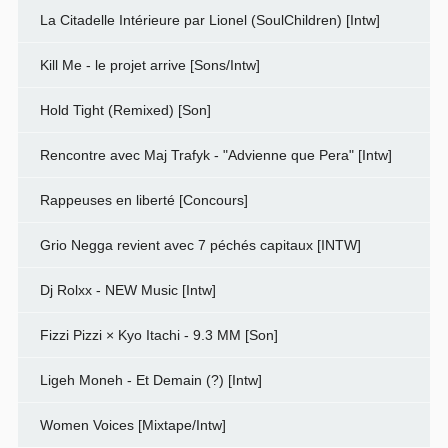
La Citadelle Intérieure par Lionel (SoulChildren) [Intw]
Kill Me - le projet arrive [Sons/Intw]
Hold Tight (Remixed) [Son]
Rencontre avec Maj Trafyk - "Advienne que Pera" [Intw]
Rappeuses en liberté [Concours]
Grio Negga revient avec 7 péchés capitaux [INTW]
Dj Rolxx - NEW Music [Intw]
Fizzi Pizzi × Kyo Itachi - 9.3 MM [Son]
Ligeh Moneh - Et Demain (?) [Intw]
Women Voices [Mixtape/Intw]