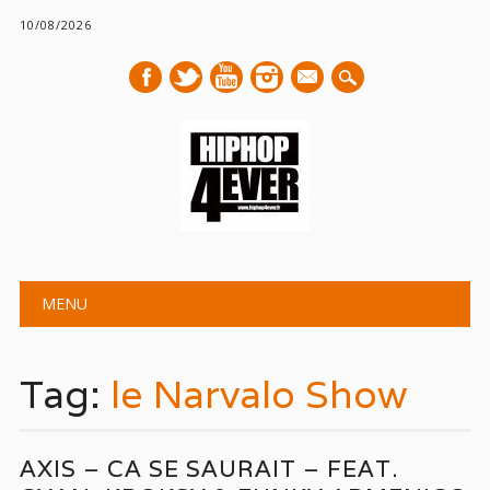
10/08/2026
mail
Main menu
Skip
MENU
to
content
Tag:
le Narvalo Show
AXIS – CA SE SAURAIT – FEAT.