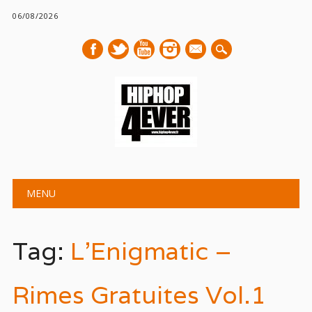
06/08/2026
mail
Main menu
Skip
MENU
to
content
Tag:
L’Enigmatic –
Rimes Gratuites Vol.1