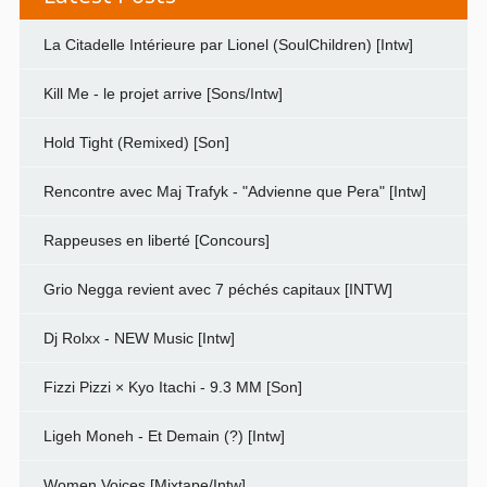
La Citadelle Intérieure par Lionel (SoulChildren) [Intw]
Kill Me - le projet arrive [Sons/Intw]
Hold Tight (Remixed) [Son]
Rencontre avec Maj Trafyk - "Advienne que Pera" [Intw]
Rappeuses en liberté [Concours]
Grio Negga revient avec 7 péchés capitaux [INTW]
Dj Rolxx - NEW Music [Intw]
Fizzi Pizzi × Kyo Itachi - 9.3 MM [Son]
Ligeh Moneh - Et Demain (?) [Intw]
Women Voices [Mixtape/Intw]